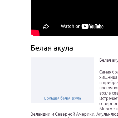
Белая акула
Белая ак
Самая бо
хищница 
в прибре
восточно
возле се
Встречае
Большая белая акула
северног
Много эт
Зеландии и Северной Америки. Акулы-людо