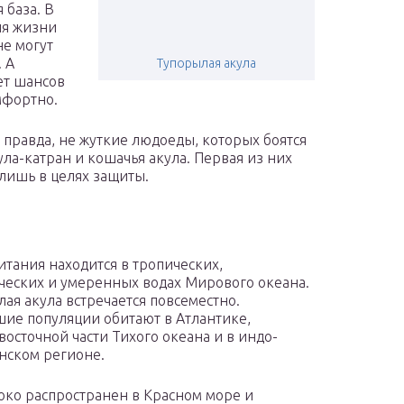
 база. В
ля жизни
не могут
 А
Тупорылая акула
ет шансов
мфортно.
, правда, не жуткие людоеды, которых боятся
ула-катран и кошачья акула. Первая из них
 лишь в целях защиты.
итания находится в тропических,
ческих и умеренных водах Мирового океана.
ая акула встречается повсеместно.
ие популяции обитают в Атлантике,
восточной части Тихого океана и в индо-
нском регионе.
ко распространен в Красном море и