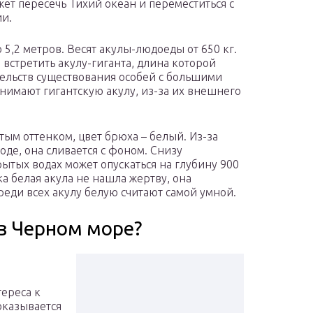
ет пересечь Тихий океан и переместиться с
и.
 5,2 метров. Весят акулы-людоеды от 650 кг.
 встретить акулу-гиганта, длина которой
зательств существования особей с большими
инимают гигантскую акулу, из-за их внешнего
тым оттенком, цвет брюха – белый. Из-за
оде, она сливается с фоном. Снизу
рытых водах может опускаться на глубину 900
а белая акула не нашла жертву, она
еди всех акулу белую считают самой умной.
в Черном море?
тереса к
оказывается