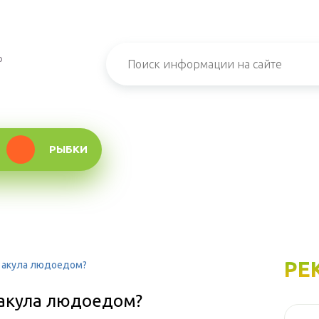
о
РЫБКИ
РЕ
я акула людоедом?
 акула людоедом?