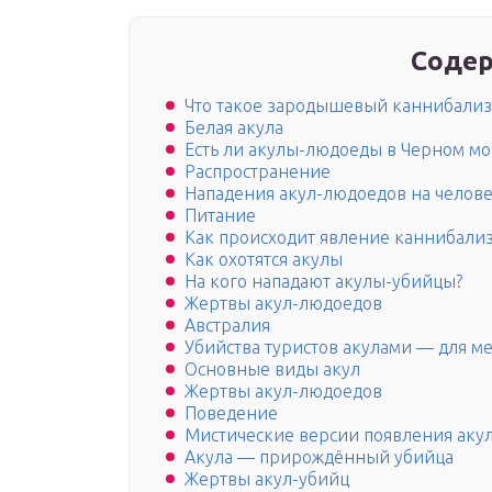
Содер
Что такое зародышевый каннибализ
Белая акула
Есть ли акулы-людоеды в Черном мо
Распространение
Нападения акул-людоедов на челов
Питание
Как происходит явление каннибали
Как охотятся акулы
На кого нападают акулы-убийцы?
Жертвы акул-людоедов
Австралия
Убийства туристов акулами — для м
Основные виды акул
Жертвы акул-людоедов
Поведение
Мистические версии появления акул
Акула — прирождённый убийца
Жертвы акул-убийц