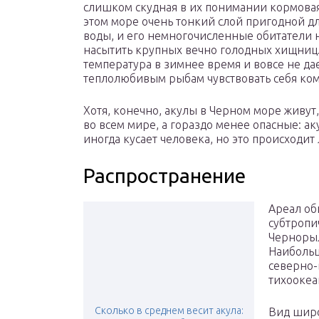
слишком скудная в их понимании кормовая
этом море очень тонкий слой пригодной д
воды, и его немногочисленные обитатели 
насытить крупных вечно голодных хищниц.
температура в зимнее время и вовсе не да
теплолюбивым рыбам чувствовать себя ко
Хотя, конечно, акулы в Черном море живут
во всем мире, а гораздо менее опасные: ак
иногда кусает человека, но это происходит
Распространение
Ареал об
субтропи
Чернорыл
Наибольш
северно-
тихоокеа
Сколько в среднем весит акула:
Вид широ