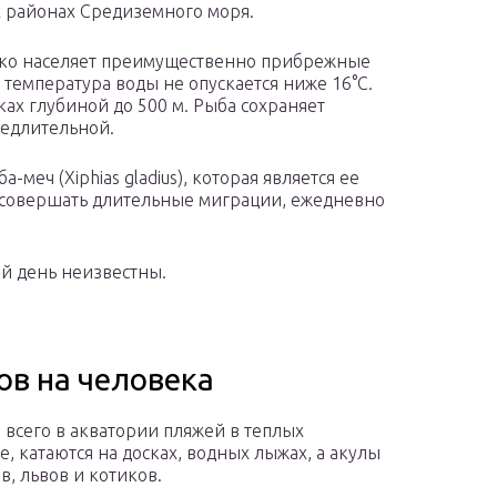
 районах Средиземного моря.
ко населяет преимущественно прибрежные
е температура воды не опускается ниже 16°С.
ках глубиной до 500 м. Рыба сохраняет
медлительной.
а-меч (Xiphias gladius), которая является ее
совершать длительные миграции, ежедневно
й день неизвестны.
в на человека
 всего в акватории пляжей в теплых
, катаются на досках, водных лыжах, а акулы
в, львов и котиков.