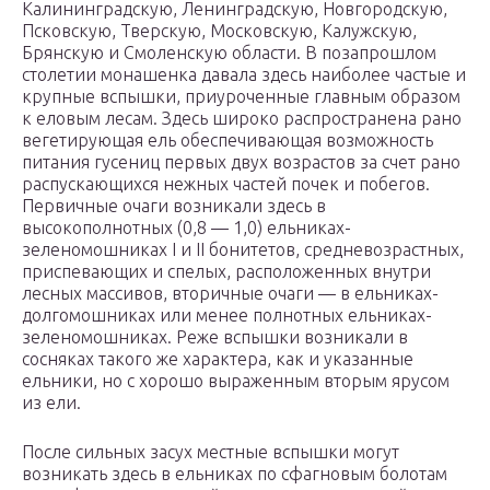
Калининградскую, Ленинградскую, Новгородскую,
Псковскую, Тверскую, Московскую, Калужскую,
Брянскую и Смоленскую области. В позапрошлом
столетии монашенка давала здесь наиболее частые и
крупные вспышки, приуроченные главным образом
к еловым лесам. Здесь широко распространена рано
вегетирующая ель обеспечивающая возможность
питания гусениц первых двух возрастов за счет рано
распускающихся нежных частей почек и побегов.
Первичные очаги возникали здесь в
высокополнотных (0,8 — 1,0) ельниках-
зеленомошниках I и II бонитетов, средневозрастных,
приспевающих и спелых, расположенных внутри
лесных массивов, вторичные очаги — в ельниках-
долгомошниках или менее полнотных ельниках-
зеленомошниках. Реже вспышки возникали в
сосняках такого же характера, как и указанные
ельники, но с хорошо выраженным вторым ярусом
из ели.
После сильных засух местные вспышки могут
возникать здесь в ельниках по сфагновым болотам