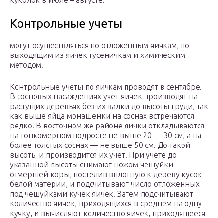
куколок в июле – августе.
Контрольные учеты
могут осуществляться по отложенным яичкам, по
выходящим из яичек гусеничкам и химическим
методом.
Контрольные учеты по яичкам проводят в сентябре.
В сосновых насаждениях учет яичек производят на
растущих деревьях без их валки до высоты груди, так
как выше яйца монашенки на соснах встречаются
редко. В восточном же районе яички откладываются
на тонкомерном подросте не выше 20 — 30 см, а на
более толстых соснах — не выше 50 см. До такой
высоты и производится их учет. При учете до
указанной высоты снимают ножом чешуйки
отмершей коры, постелив вплотную к дереву кусок
белой материи, и подсчитывают число отложенных
под чешуйками кучек яичек. Затем подсчитывают
количество яичек, приходящихся в среднем на одну
кучку, и вычисляют количество яичек, приходящееся