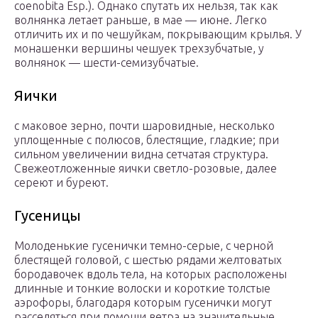
coenobita Esp.). Однако спутать их нельзя, так как
волнянка летает раньше, в мае — июне. Легко
отличить их и по чешуйкам, покрывающим крылья. У
монашенки вершины чешуек трехзубчатые, у
волнянок — шести-семизубчатые.
Яички
с маковое зерно, почти шаровидные, несколько
уплощенные с полюсов, блестящие, гладкие; при
сильном увеличении видна сетчатая структура.
Свежеотложенные яички светло-розовые, далее
сереют и буреют.
Гусеницы
Молоденькие гусенички темно-серые, с черной
блестящей головой, с шестью рядами желтоватых
бородавочек вдоль тела, на которых расположены
длинные и тонкие волоски и короткие толстые
аэрофоры, благодаря которым гусенички могут
расселяться при помощи ветра на значительные