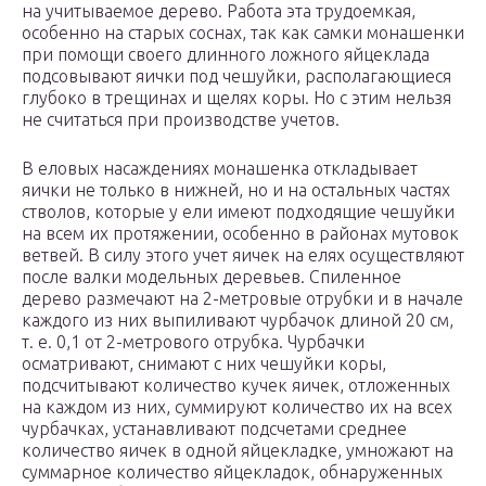
на учитываемое дерево. Работа эта трудоемкая,
особенно на старых соснах, так как самки монашенки
при помощи своего длинного ложного яйцеклада
подсовывают яички под чешуйки, располагающиеся
глубоко в трещинах и щелях коры. Но с этим нельзя
не считаться при производстве учетов.
В еловых насаждениях монашенка откладывает
яички не только в нижней, но и на остальных частях
стволов, которые у ели имеют подходящие чешуйки
на всем их протяжении, особенно в районах мутовок
ветвей. В силу этого учет яичек на елях осуществляют
после валки модельных деревьев. Спиленное
дерево размечают на 2-метровые отрубки и в начале
каждого из них выпиливают чурбачок длиной 20 см,
т. е. 0,1 от 2-метрового отрубка. Чурбачки
осматривают, снимают с них чешуйки коры,
подсчитывают количество кучек яичек, отложенных
на каждом из них, суммируют количество их на всех
чурбачках, устанавливают подсчетами среднее
количество яичек в одной яйцекладке, умножают на
суммарное количество яйцекладок, обнаруженных