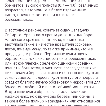
зеленомошниках, реже в долгомошниках I — II
бонитетов, высокой полноты (0,7 — 1,0), различных
возрастов, а вторичные в более изреженных
насаждениях тех же типов и в сосняках-
беломошниках.
В восточном районе, охватывающем Западную
Сибирь от Уральского хребта до ленточных боров
Алтайского края включительно, монашенка
выступала также в качестве вредителя сосновых
лесов, по-видимому, по тем же причинам, что и в
предыдущем районе. Первичные очаги здесь
образовывались в чистых сосняках-беломошниках
или их комплексах с зеленомошниками средних
полнот и бонитетов, в частности после удаления из
них примеси березы и осины и образования куртин
сомкнувшегося подроста. Куртины густого подроста
создают благоприятную обстановку микроочагов для
более тенелюбивой и влаголюбивой монашенки.
Вторичные очаги образовывались в таких же
насаждениях, но с примесью березы или осины, а
также в более полных насаждениях или относящихся
к типу зеленомошников или к их комплексам с