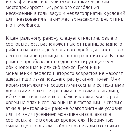
из-за физиологической сухости таких условий
местопроизрастания, резкого ослабления
насаждений в годы засух и неблагоприятных условий
для гнездования в таких местах насекомоядных птиц
и энтомофагов.
К центральному району следует отнести еловые и
сосновые леса, расположенные от границ западного
района на восток до Уральского хребта, а на юг — до
лесостепи или границы распространения ели. В этом
районе преобладают поздно вегетирующие ель
обыкновенная и ель сибирская. Гусенички
монашенки первого и второго возрастов не находят
здесь пищи из-за позднего распускания почек. Они
кормятся мужскими соцветиями сосны и ее нежными
хвоинками, еще прикрытыми пленками влагалищ,
ибо челюсти у них еще слабые и кормиться старой
хвоей на елях и соснах они не в состоянии. В связи с
этим в центральном районе благоприятные условия
для питания гусеничек монашенки создаются в
сосновых, а не в еловых древостоях. Первичные
очаги в центральном районе возникали в сосняках-