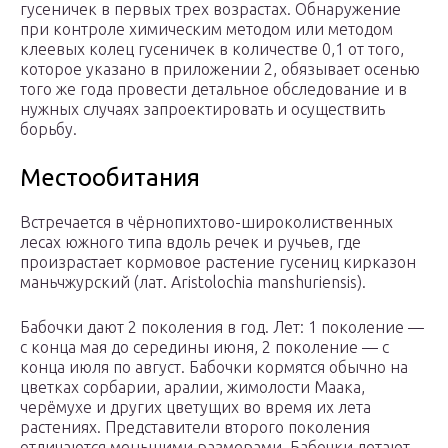
гусеничек в первых трех возрастах. Обнаружение
при контроле химическим методом или методом
клеевых колец гусеничек в количестве 0,1 от того,
которое указано в приложении 2, обязывает осенью
того же года провести детальное обследование и в
нужных случаях запроектировать и осуществить
борьбу.
Местообитания
Встречается в чёрнопихтово-широколиственных
лесах южного типа вдоль речек и ручьев, где
произрастает кормовое растение гусениц кирказон
маньчжурский (лат. Aristolochia manshuriensis).
Бабочки дают 2 поколения в год. Лет: 1 поколение —
с конца мая до середины июня, 2 поколение — с
конца июля по август. Бабочки кормятся обычно на
цветках сорбарии, аралии, жимолости Маака,
черёмухе и других цветущих во время их лета
растениях. Представители второго поколения
отличаются меньшими размерами. Бабочки летают