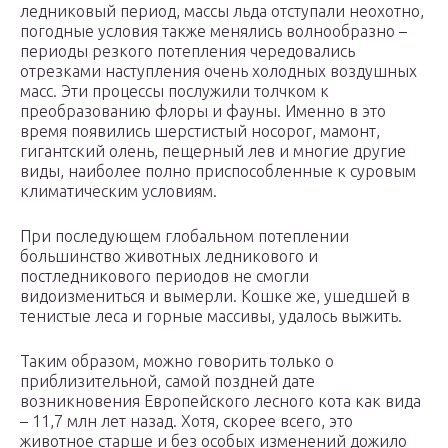
ледниковый период, массы льда отступали неохотно,
погодные условия также менялись волнообразно –
периоды резкого потепления чередовались
отрезками наступления очень холодных воздушных
масс. Эти процессы послужили толчком к
преобразованию флоры и фауны. Именно в это
время появились шерстистый носорог, мамонт,
гигантский олень, пещерный лев и многие другие
виды, наиболее полно приспособленные к суровым
климатическим условиям.
При последующем глобальном потеплении
большинство животных ледникового и
постледникового периодов не смогли
видоизмениться и вымерли. Кошке же, ушедшей в
тенистые леса и горные массивы, удалось выжить.
Таким образом, можно говорить только о
приблизительной, самой поздней дате
возникновения Европейского лесного кота как вида
– 11,7 млн лет назад. Хотя, скорее всего, это
животное старше и без особых изменений дожило