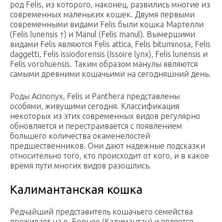
род Felis, из которого, наконец, развились многие из
современных маленьких кошек. Двумя первыми
современными видами Felis были кошка Мартелли
(Felis lunensis †) и Manul (Felis manul). Вымершими
видами Felis являются Felis attica, Felis bituminosa, Felis
daggetti, Felis issiodorensis (Issoire lynx), Felis lunensis и
Felis vorohuensis. Таким образом манулы являются
самыми древними кошачьими на сегодняшний день.
Роды Acinonyx, Felis и Panthera представлены
особями, живущими сегодня. Классификация
некоторых из этих современных видов регулярно
обновляется и перестраивается с появлением
большего количества окаменелостей
предшественников. Они дают надежные подсказки
относительно того, кто происходит от кого, и в какое
время пути многих видов разошлись.
Калимантанская кошка
Редчайший представитель кошачьего семейства
проживает на о. Борнео (Калимантан) и является