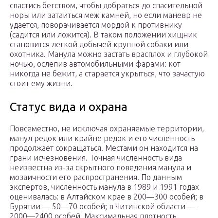
спастись бегством, чтобы добраться до спасительной
норы или затаиться меж камней, но если маневр не
удается, поворачивается мордой к противнику
(садится или ложится). В таком положении хищник
становится легкой добычей крупной собаки или
охотника. Манула можно застать врасплох и глубокой
ночью, ослепив автомобильными фарами: кот
никогда не бежит, а старается укрыться, что зачастую
стоит ему жизни.
Статус вида и охрана
Повсеместно, не исключая охраняемые территории,
манул редок или крайне редок и его численность
продолжает сокращаться. Местами он находится на
грани исчезновения. Точная численность вида
неизвестна из-за скрытного поведения манула и
мозаичности его распространения. По данным
экспертов, численность манула в 1989 и 1991 годах
оценивалась: в Алтайском крае в 200—300 особей; в
Бурятии — 50—70 особей; в Читинской области —
2000—2400 особей. Максимальная плотность