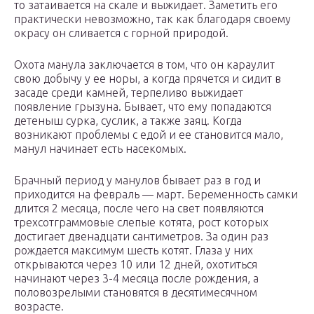
то затаивается на скале и выжидает. Заметить его
практически невозможно, так как благодаря своему
окрасу он сливается с горной природой.
Охота манула заключается в том, что он караулит
свою добычу у ее норы, а когда прячется и сидит в
засаде среди камней, терпеливо выжидает
появление грызуна. Бывает, что ему попадаются
детеныш сурка, суслик, а также заяц. Когда
возникают проблемы с едой и ее становится мало,
манул начинает есть насекомых.
Брачный период у манулов бывает раз в год и
приходится на февраль — март. Беременность самки
длится 2 месяца, после чего на свет появляются
трехсотграммовые слепые котята, рост которых
достигает двенадцати сантиметров. За один раз
рождается максимум шесть котят. Глаза у них
открываются через 10 или 12 дней, охотиться
начинают через 3-4 месяца после рождения, а
половозрелыми становятся в десятимесячном
возрасте.