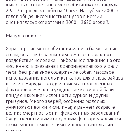
животных в отдельных местообитаниях составляла
2,5—3 взрослых особи на 10 км². На рубеже 2000-х
годов общая численность манулов в России
оценивалась экспертами в 3000—3650 особей.
Манул в неволе
Характерные места обитания манула (каменистые
степи, останцы) сравнительно мало страдают от
воздействия человека; наибольшее влияние на его
численность оказывают браконьерская охота ради
меха, беспривязное содержание собак, массовое
использование петель и капканов для отлова зайцев
и лисиц. Наряду с воздействием антропогенных
факторов отмечается ухудшение кормовой базы
ввиду снижения численности сурков и других
грызунов. Много зверей, особенно молодых,
уничтожают волки и филины; в раннем возрасте
велика смертность от инфекционных заболеваний.
Существенным лимитирующим фактором являются
также многоснежные зимы и продолжительный
гололёд.