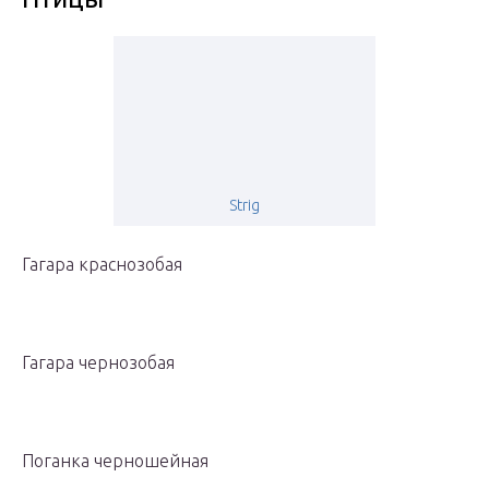
Strig
Гагара краснозобая
Гагара чернозобая
Поганка черношейная