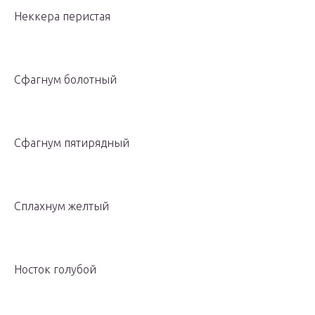
Неккера перистая
Сфагнум болотный
Сфагнум пятирядный
Сплахнум желтый
Носток голубой