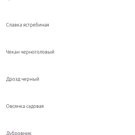
Славка ястребиная
Чекан черноголовый
Дрозд черный
Овсянка садовая
Дубровник