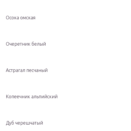
Осока омская
Очеретник белый
Астрагал песчаный
Копеечник альпийский
Дуб черешчатый