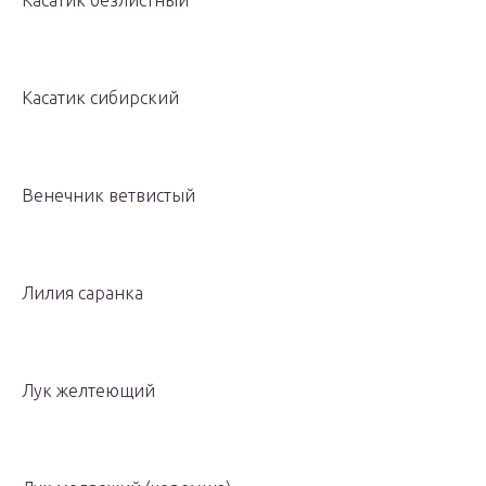
Касатик безлистный
Касатик сибирский
Венечник ветвистый
Лилия саранка
Лук желтеющий