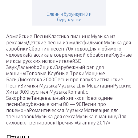
Элвин и бурундуки 3 и
бурундушки
Армейские ПесниКлассика пианиноМузыка из
рекламыДетские песни из мультфильмовМузыка для
аэробикиСборник песен 70х годовДля любимого
человекаКлассика в современной обработкеКлубные
миксы русских исполнителей3D
ЗвукДальнобойщикиЗарубежный рэп для
машиныТоповые Клубные ТрекиМощные
БасыДискотека 2000Песни про папуХристианские
ПесниЗимняя МузыкаМузыка Для МедитацииРусские
Хиты 90ХГрустная МузыкаRomantic
SaxophoneТанцевальный хип-хопНовогодние
песниЗарубежные хиты 80 — 90Песни про
покемонаРомантическая МузыкаМотивация для
тренировокМузыка для сексаМузыка в машинуДля
силовых тренировокПремия «Grammy 2017»
Птицы