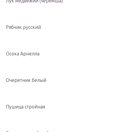
Лук медвежий (черемша)
Рябчик русский
Осока Арнелла
Очеретник белый
Пушица стройная