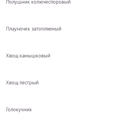
Полушник колючеспоровый
Плауночек затопляемый
Хвощ камышковый
Хвощ пестрый
Голокучник