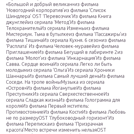
«Большой и добрый великан»из фильма
‘Новогодний корпоратив’из фильма ‘Список
Шиндлера’ OST ‘Перевозчик’Из фильма Книга
джунглейиз сериала ‘Метод’Из фильма
ТелохранительИз сериала Изменыиз фильма
Мистериум. Тьма в бутылкеиз фильма ‘Пассажиры’из
фильма ТишинаИз сериала Кухня. 6 сезониз фильма
‘Расплата’ Из фильма Человек-муравейиз фильма
ПриглашениеИз фильма Бегущий в лабиринте 2из
фильма ‘Молот’из фильма ‘Инкарнация’Из фильма
Савва. Сердце воинаИз сериала Легко ли быть
молодымиз сериала ‘Ольга’Из сериала Хроники
ШаннарыИз фильма Самый лучший деньИз фильма
Соседи. На тропе войныМузыка из сериала
«Остров»Из фильма ЙоганутыеИз фильма
ПреступникИз сериала СверхестественноеИз
сериала Сладкая жизньИз фильма Голограмма для
короляИз фильма Первый мститель:
ПротивостояниеИз фильма КостиИз фильма Любовь
не по размеруOST ‘Глубоководный горизонт’Из
фильма Перепискаиз фильма ‘Призрачная
красота’Место встречи изменить нельзяOST