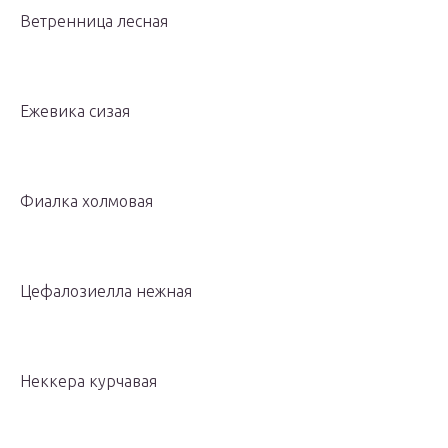
Ветренница лесная
Ежевика сизая
Фиалка холмовая
Цефалозиелла нежная
Неккера курчавая