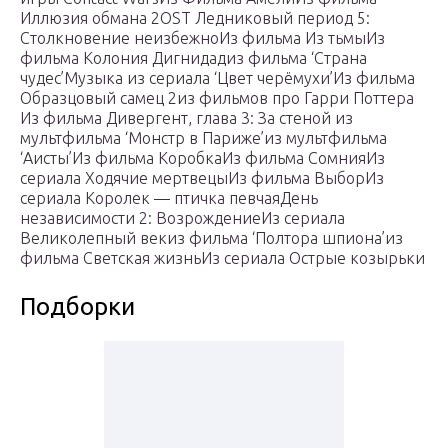
Иллюзия обмана 2OST Ледниковый период 5:
Столкновение неизбежноИз фильма Из тьмыИз
фильма Колония Дигнидадиз фильма ‘Страна
чудес’Музыка из сериала ‘Цвет черёмухи’Из фильма
Образцовый самец 2из фильмов про Гарри Поттера
Из фильма Дивергент, глава 3: За стеной из
мультфильма ‘Монстр в Париже’из мультфильма
‘Аисты’Из фильма КоробкаИз фильма СомнияИз
сериала Ходячие мертвецыИз фильма ВыборИз
сериала Королек — птичка певчаяДень
независимости 2: ВозрождениеИз сериала
Великолепный векиз фильма ‘Полтора шпиона’из
фильма Светская жизньИз сериала Острые козырьки
Подборки