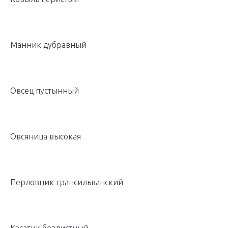
Манник дубравный
Овсец пустынный
Овсяница высокая
Перловник трансильванский