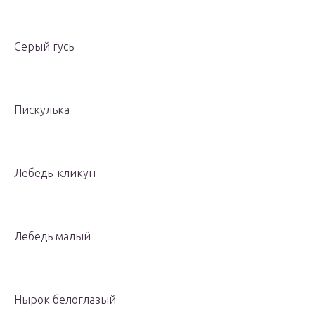
Серый гусь
Пискулька
Лебедь-кликун
Лебедь малый
Нырок белоглазый