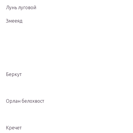
Лунь луговой
Змееяд
Беркут
Орлан белохвост
Кречет