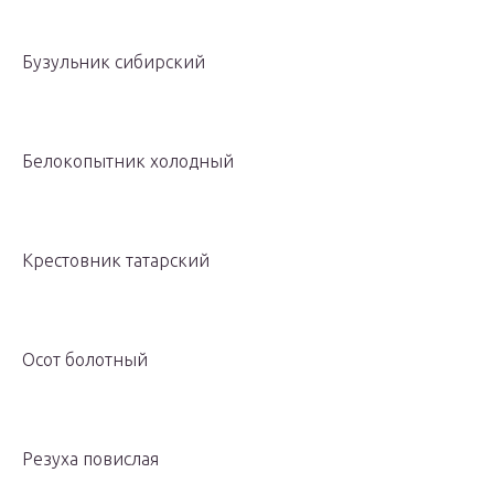
Бузульник сибирский
Белокопытник холодный
Крестовник татарский
Осот болотный
Резуха повислая