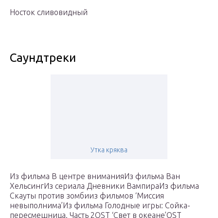
Носток сливовидный
Саундтреки
Утка кряква
Из фильма В центре вниманияИз фильма Ван
ХельсингИз сериала Дневники ВампираИз фильма
Скауты против зомбииз фильмов ‘Миссия
невыполнима’Из фильма Голодные игры: Сойка-
пересмешница. Часть 2OST ‘Свет в океане’OST