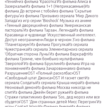
«Гений»из фильма ‘Красотка’Из фильма Алиса в
ЗазеркальеИз фильма 1+1 (Неприкасаемые)Из
фильма До встречи с тобойиз фильма ‘Скрытые
фигуры’из фильма Призывиз сериала ‘Мир Дикого
Запада’из игр серии ‘Bioshock’ Музыка из аниме
«Темный дворецкий»из фильма ‘Американская
пастораль’Из фильма Тарзан. ЛегендаИз фильма
Красавица и чудовище ‘Искусственный интеллект.
Доступ неограничен»Люди в черном 3’из фильма
‘Планетариум’Из фильма ПрогулкаИз сериала
ЧужестранкаИз сериала Элементарноиз сериала
‘Обратная сторона Луны’Из фильма ВаркрафтИз
фильма Громче, чем бомбыиз мультфильма
‘Зверопой’Из фильма БруклинИз фильма Игра на
понижениеИз фильма Зачарованнаяиз фильма
РазрушениеOST «Полный расколбас»OST
«Свободный штат Джонса»OST И гаснет светИз
сериала СолдатыИз сериала Крыша мираИз фильма
Неоновый демонИз фильма Москва никогда не
спитИз фильма Джейн берет ружьеИз фильма
Стражи галактикииз фильма ‘Sos, дед мороз или все
сбудется’OST ‘Дом странных детей Мисс Перегрин’Из
игры Contact WarsИз Фильма АмелиИз фильма