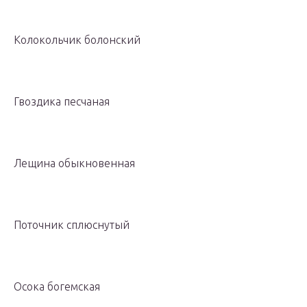
Колокольчик болонский
Гвоздика песчаная
Лещина обыкновенная
Поточник сплюснутый
Осока богемская