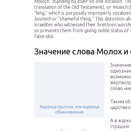
Moloch” standing by itself on one occasion. T
translation of the Old Testament), or
Molech
(
“king,” which is purposely improperly vocaliz
bosheth
or “shameful thing.” This distortion a
Israelites who witnessed their brethren worshi
so prevents them from giving noble status of «
false idol.
Значение слова Молох и 
Значение
однознач
возможно
жертвопр
слово «м
Таким об
Ящерица прыткая, или ящерица
царствен
обыкновенная
А в жарк
страшно 