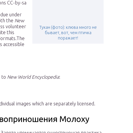
ons CC-by-sa
s due under
oth the
New
ess volunteer
Тукан (фото): клюва много не
te this
бывает, вот, чем птичка
g formats.The
поражает!
is accessible
d to
New World Encyclopedia
:
dividual images which are separately licensed.
твоприношения Молоху
 Завете упоминается существующая практика