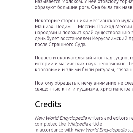
называется Молохом. У нее отовсюду торча
образуют большие рога. Она была так назва
Некоторые сторонники мессианского иудаи
Машиах Шедим — Мессии. Приход Мессии 
народами и положит край существованию зла
день будет восстановлен Иерусалимский Хр
после Страшного Суда.
Подвести окончательный итог над сущность
истории и магических наук невозможно. Те
кровавыми и злыми были ритуалы, связанн
Поэтому обращать к нему внимание не след
священные книги иудаизма, христианства 
Credits
New World Encyclopedia
writers and editors 
completed the
Wikipedia
article
in accordance with
New World Encyclopedia
st