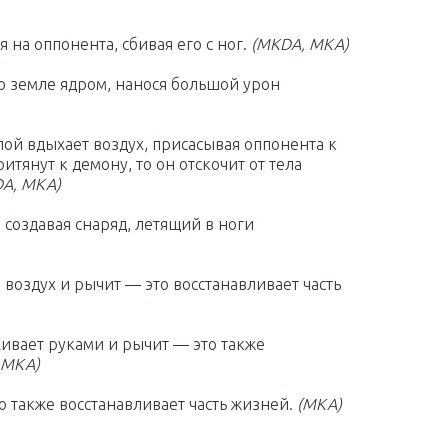
я на оппонента, сбивая его с ног.
(MKDA, MKA)
по земле ядром, нанося большой урон
илой вдыхает воздух, присасывая оппонента к
итянут к демону, то он отскочит от тела
A, MKA)
 создавая снаряд, летящий в ноги
 воздух и рычит — это восстанавливает часть
ивает руками и рычит — это также
 MKA)
о также восстанавливает часть жизней.
(MKA)