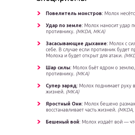
Повелитель монстров
: Молох несётс
Удар по земле
: Молох наносит удар 
противнику.
(MKDA, MKA)
Засасывающие дыхание
: Молох с с
себе. В случае если противник будет пр
Молоха и будет открыт для атаки.
(MKD
Шар силы
: Молох бьёт ядром о землю,
противнику.
(MKA)
Супер заряд
: Молох поднимает руку в
жизней.
(MKA)
Яростный Они
: Молох бешено размах
восстанавливает часть жизней.
(MKDA,
Бешеный вой
: Молох издаёт вой — чт