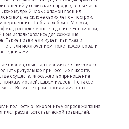
иношений у семитских народов, в том числе
. Даже мудрый царь Соломон грешил
лонством, на склоне своих лет он построил
 жертвенник. Чтобы задобрить Молоха,
офета, расположенные в долине Енномовой,
йшем использовались для сожжения
в. Такие правители иудеи, как Ахаз и
, не стали исключением, тоже пожертвовали
аследниками.
ие евреев, отменил пережиток языческого
полнить ритуальное принесение в жертву
а, где осуществлялось жертвоприношение
 приказу Иосией, царем иудеев. Что такое
емена. Вслух не произносили имя этого
могли полностью искоренить у евреев желания
пился расстаться с языческой традицией.