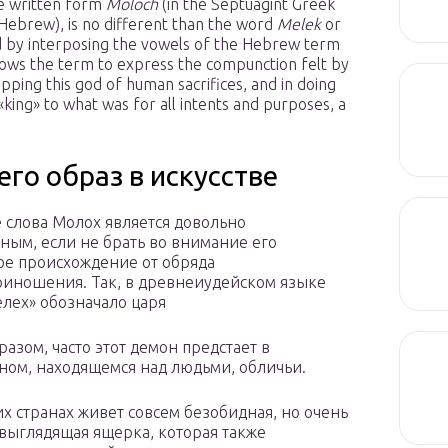
he written form
Moloch
(in the Septuagint Greek
Hebrew), is no different than the word
Melek
or
ed by interposing the vowels of the Hebrew term
llows the term to express the compunction felt by
pping this god of human sacrifices, and in doing
king» to what was for all intents and purposes, a
его образ в искусстве
 слова Молох является довольно
ным, если не брать во внимание его
е происхождение от обряда
иношения. Так, в древнеиудейском языке
елех» обозначало царя
разом, часто этот демон предстает в
ном, находящемся над людьми, обличьи.
их странах живет совсем безобидная, но очень
выглядящая ящерка, которая также