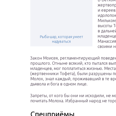
жертвопр
и евреев
идолопок
Милькому
высоты Т
в дальне
младенце
Рыба-шар, которая умеет
Манассия
надуваться
своими н
Закон Моисея, регламентирующий поведен
прошлого. Отныне всякий, кто пытался вы
младенцев, мог поплатиться жизнью. Мест
(жертвенники Тофета), были разрушены по
Молох, знал каждый, проживавший в те вр
дьявола и бога в одном лице.
Запреты, от кого бы они ни исходили, не 
почитать Молоха. Избранный народ не торо
Спецприёмы