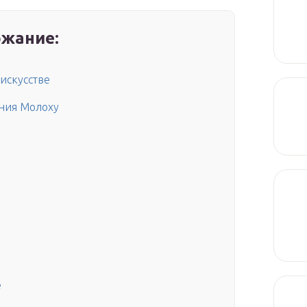
жание:
 искусстве
ния Молоху
e