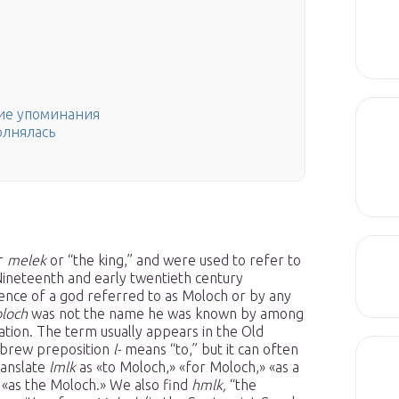
ие упоминания
олнялась
or
melek
or “the king,” and were used to refer to
t. Nineteenth and early twentieth century
ence of a god referred to as Moloch or by any
loch
was not the name he was known by among
ation. The term usually appears in the Old
brew preposition
l-
means “to,” but it can often
ranslate
lmlk
as «to Moloch,» «for Moloch,» «as a
 «as the Moloch.» We also find
hmlk,
“the