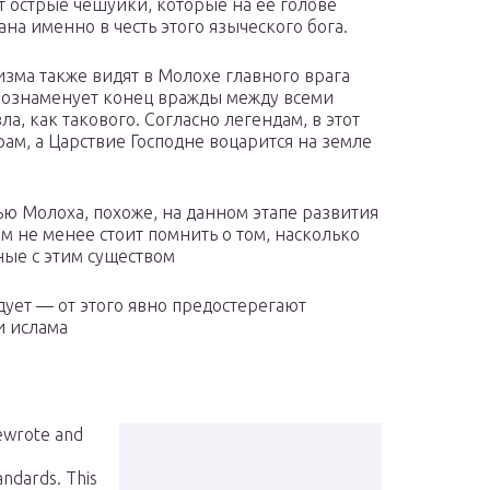
т острые чешуйки, которые на ее голове
на именно в честь этого языческого бога.
зма также видят в Молохе главного врага
ознаменует конец вражды между всеми
, как такового. Согласно легендам, в этот
ам, а Царствие Господне воцарится на земле
ю Молоха, похоже, на данном этапе развития
м не менее стоит помнить о том, насколько
ые с этим существом
ует — от этого явно предостерегают
и ислама
rewrote and
andards. This