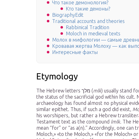
Что такое демонология?
Кто такие демоны?
BiographyEdit
Traditional accounts and theories
Rabbinical Tradition
Moloch in medieval texts
Молох в мифологии — самые древн
Кровавая жертва Молоху — как вып
Интересные факты
Etymology
The Hebrew letters מלך (
mlk
) usually stand f
the status of the sacrificial god within his cul
archaeology has found almost no physical evid
similar epithet. Thus, if such a god did exist,
Mo
his worshipers, but rather a Hebrew transliter
Testament text as the compound
lmlk.
The He
mean “for” or “as a(n).” Accordingly, one can t
Moloch,» «to the Moloch,» «for the Moloch» or