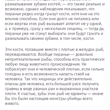
размалывание зубами костей, — это также реально и
возможно, однако наблюдения показывают, что
пираньи редко когда грызут кости, хотя они на это
вполне способны. Если они долго не питались или
если жертва этих рыб вызывает аппетит не у одной,
а, к примеру, сразу у нескольких хищниц, — тогда да,
пираньи уже не станут выбирать: они будут грызть и
размалывать своими зубами, в том числе, кости.
Эти кости, попавшие вместе с плотью в желудок рыб,
перевариваются. Вообще пираньи — довольно
непритязательные рыбы, способны есть практически
любую пищу животного происхождения. Не
побрезгуют они и человеческой плотью, если сильно
голодны и есть возможность напасть стаей на
человека. Так что хищницы эти действительно
опасны для человека, есть большой риск получить
травмы в виде рваных ран и вырванных участков
плоти. К счастью, зубы этих рыб не ядовиты — иначе
бы это были настоящие монстры-убийцы всего
живого.