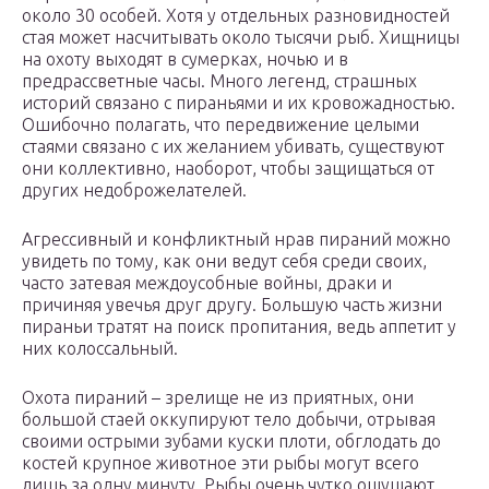
около 30 особей. Хотя у отдельных разновидностей
стая может насчитывать около тысячи рыб. Хищницы
на охоту выходят в сумерках, ночью и в
предрассветные часы. Много легенд, страшных
историй связано с пираньями и их кровожадностью.
Ошибочно полагать, что передвижение целыми
стаями связано с их желанием убивать, существуют
они коллективно, наоборот, чтобы защищаться от
других недоброжелателей.
Агрессивный и конфликтный нрав пираний можно
увидеть по тому, как они ведут себя среди своих,
часто затевая междоусобные войны, драки и
причиняя увечья друг другу. Большую часть жизни
пираньи тратят на поиск пропитания, ведь аппетит у
них колоссальный.
Охота пираний – зрелище не из приятных, они
большой стаей оккупируют тело добычи, отрывая
своими острыми зубами куски плоти, обглодать до
костей крупное животное эти рыбы могут всего
лишь за одну минуту. Рыбы очень чутко ощущают