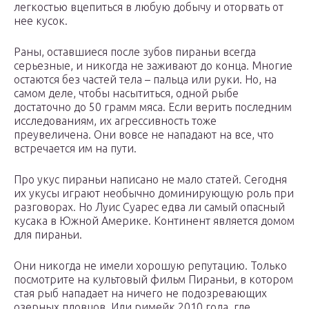
легкостью вцепиться в любую добычу и оторвать от
нее кусок.
Раны, оставшиеся после зубов пираньи всегда
серьезные, и никогда не заживают до конца. Многие
остаются без частей тела – пальца или руки. Но, на
самом деле, чтобы насытиться, одной рыбе
достаточно до 50 грамм мяса. Если верить последним
исследованиям, их агрессивность тоже
преувеличена. Они вовсе не нападают на все, что
встречается им на пути.
Про укус пираньи написано не мало статей. Сегодня
их укусы играют необычно доминирующую роль при
разговорах. Но Луис Суарес едва ли самый опасный
кусака в Южной Америке. Континент является домом
для пираньи.
Они никогда не имели хорошую репутацию. Только
посмотрите на культовый фильм Пираньи, в котором
стая рыб нападает на ничего не подозревающих
озерных пловцов. Или римейк 2010 года, где