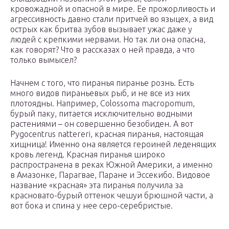
кровожадной и опасной в мире. Ее прожорливость и
агрессивность давно стали притчей во языцех, а вид
острых как бритва зубов вызывает ужас даже у
людей с крепкими нервами. Но так ли она опасна,
как говорят? Что в рассказах о ней правда, а что
только вымысел?
Начнем с того, что пиранья пиранье рознь. Есть
много видов пираньевых рыб, и не все из них
плотоядны. Например, Colossoma macropomum,
бурый паку, питается исключительно водными
растениями – он совершенно безобиден. А вот
Pygocentrus nattereri, красная пиранья, настоящая
хищница! Именно она является героиней леденящих
кровь легенд. Красная пиранья широко
распространена в реках Южной Америки, а именно
в Амазонке, Парагвае, Паране и Эссекибо. Видовое
название «красная» эта пиранья получила за
красновато-бурый оттенок чешуи брюшной части, а
вот бока и спина у нее серо-серебристые.