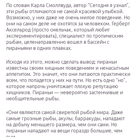
По словам Карла Смоллвуда, автор “Сегодня я узнал”,
эти рыбы отличаются не самой красивой улыбкой.
Возможно, у них даже не очень милое поведение. Но
они на самом деле не охотятся за человеком. Герберт
Аксельрод (просто смельчак, который любит
экспериментировать), специалист по тропическим
рыбам, целенаправленно вошел в бассейн с
пираньями в одних плавках.
Исходя из этого, можно сделать вывод: пираньи
известны своим хищным поведением и ненасытным
аппетитом. Это значит, что они питаются практически
всем, что попадется у них на пути. Но есть одно “но”,
которое напрочь уничтожает плохую репутацию
хищников. Пираньи — невероятно застенчивые и
необщительные рыбы.
«Они являются самой свирепой рыбой мира. Даже
самые грозные рыбы, акулы, барракуды, нападают
на добычу меньшего размера, чем они сами. Но
пираньи нападают на вещи гораздо большие, чем
они