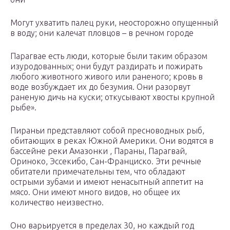
Могут ухватить палец руки, неосторожно опущенный
в воду; они калечат пловцов – в речном городе
Парагвае есть люди, которые были таким образом
изуродованных; они будут раздирать и пожирать
любого животного живого или раненого; кровь в
воде возбуждает их до безумия. Они разорвут
раненую дичь на куски; откусывают хвосты крупной
рыбе».
Пираньи представляют собой пресноводных рыб,
обитающих в реках Южной Америки. Они водятся в
бассейне реки Амазонки , Параны, Парагвай,
Ориноко, Эссекибо, Сан-Франциско. Эти речные
обитатели примечательны тем, что обладают
острыми зубами и имеют ненасытный аппетит на
мясо. Они имеют много видов, но общее их
количество неизвестно.
Оно варьируется в пределах 30, но каждый год