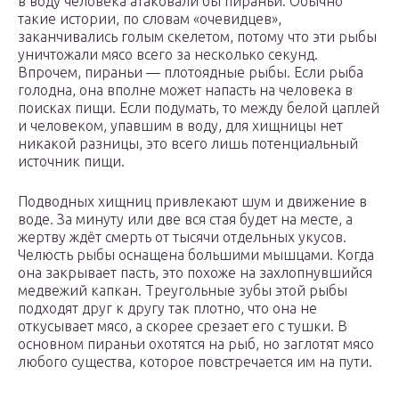
в воду человека атаковали бы пираньи. Обычно
такие истории, по словам «очевидцев»,
заканчивались голым скелетом, потому что эти рыбы
уничтожали мясо всего за несколько секунд.
Впрочем, пираньи — плотоядные рыбы. Если рыба
голодна, она вполне может напасть на человека в
поисках пищи. Если подумать, то между белой цаплей
и человеком, упавшим в воду, для хищницы нет
никакой разницы, это всего лишь потенциальный
источник пищи.
Подводных хищниц привлекают шум и движение в
воде. За минуту или две вся стая будет на месте, а
жертву ждёт смерть от тысячи отдельных укусов.
Челюсть рыбы оснащена большими мышцами. Когда
она закрывает пасть, это похоже на захлопнувшийся
медвежий капкан. Треугольные зубы этой рыбы
подходят друг к другу так плотно, что она не
откусывает мясо, а скорее срезает его с тушки. В
основном пираньи охотятся на рыб, но заглотят мясо
любого существа, которое повстречается им на пути.