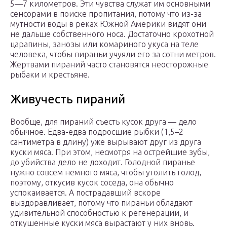
5—7 километров. Эти чувства служат им основными
сенсорами в поиске пропитания, потому что из-за
мутности воды в реках Южной Америки видят они
не дальше собственного носа. Достаточно крохотной
царапины, занозы или комариного укуса на теле
человека, чтобы пираньи учуяли его за сотни метров.
Жертвами пираний часто становятся неосторожные
рыбаки и крестьяне.
Живучесть пираний
Вообще, для пираний съесть кусок друга — дело
обычное. Едва-едва подросшие рыбки (1,5–2
сантиметра в длину) уже вырывают друг из друга
куски мяса. При этом, несмотря на острейшие зубы,
до убийства дело не доходит. Голодной пиранье
нужно совсем немного мяса, чтобы утолить голод,
поэтому, откусив кусок соседа, она обычно
успокаивается. А пострадавший вскоре
выздоравливает, потому что пираньи обладают
удивительной способностью к регенерации, и
откушенные куски мяса вырастают у них вновь.