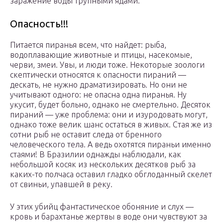
заражение воды трупными ядами.
Опасность!!!
Питается пиранья всем, что найдет: рыба,
водоплавающие животные и птицы, насекомые,
черви, змеи. Увы, и люди тоже. Некоторые зоологи
скептически относятся к опасности пираний —
дескать, не нужно драматизировать. Но они не
учитывают одного: не опасна одна пиранья. Ну
укусит, будет больно, однако не смертельно. Десяток
пираний — уже проблема: они и изуродовать могут,
однако тоже велик шанс остаться в живых. Стая же из
сотни рыб не оставит следа от бренного
человеческого тела. А ведь охотятся пираньи именно
стаями! В Бразилии однажды наблюдали, как
небольшой косяк из нескольких десятков рыб за
каких-то полчаса оставил гладко обглоданный скелет
от свиньи, упавшей в реку.
У этих убийц фантастическое обоняние и слух —
кровь и барахтанье жертвы в воде они чувствуют за