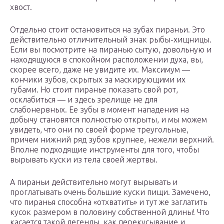
хвост.
Отдельно стоит остановиться на зубах пираньи. Это
действительно отличительный знак рыбы-хищницы.
Если вы посмотрите на пиранью сытую, довольную и
находящуюся в спокойном расположении духа, вы,
скорее всего, даже не увидите их. Максимум —
кончики зубов, скрытых за маскирующими их
губами. Но стоит пиранье показать свой рот,
осклабиться — и здесь зрелище не для
слабонервных. Ее зубы в момент нападения на
добычу становятся полностью открыты, и мы можем
увидеть, что они по своей форме треугольные,
причем нижний ряд зубов крупнее, нежели верхний.
Вполне подходящие инструменты для того, чтобы
вырывать куски из тела своей жертвы.
А пираньи действительно могут вырывать и
проглатывать очень большие куски пищи. Замечено,
что пиранья способна «отхватить» и тут же заглатить
кусок размером в половину собственной длины! Что
касается такой легенды, как перекусывание и