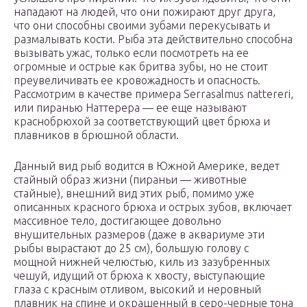
нападают на людей, что они пожирают друг друга,
что они способны своими зубами перекусывать и
размалывать кости. Рыба эта действительно способна
вызывать ужас, только если посмотреть на ее
огромные и острые как бритва зубы, но не стоит
преувеличивать ее кровожадность и опасность.
Рассмотрим в качестве примера Serrasalmus nattereri,
или пиранью Наттерера — ее еще называют
краснобрюхой за соответствующий цвет брюха и
плавников в брюшной области.
Данный вид рыб водится в Южной Америке, ведет
стайный образ жизни (пираньи — животные
стайные), внешний вид этих рыб, помимо уже
описанных красного брюха и острых зубов, включает
массивное тело, достигающее довольно
внушительных размеров (даже в аквариуме эти
рыбы вырастают до 25 см), большую голову с
мощной нижней челюстью, киль из зазубренных
чешуй, идущий от брюха к хвосту, выступающие
глаза с красным отливом, высокий и неровный
плавник на спине и окрашенный в серо-черные тона