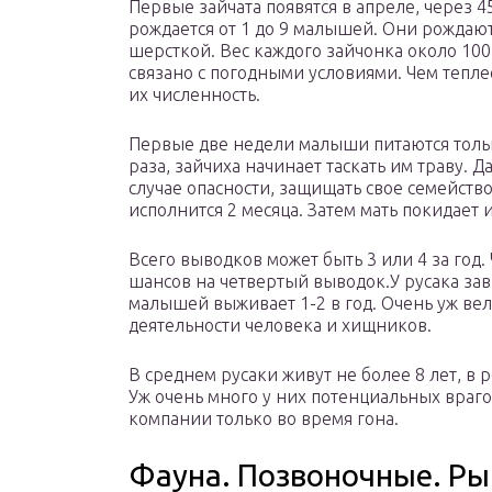
Первые зайчата появятся в апреле, через 
рождается от 1 до 9 малышей. Они рождают
шерсткой. Вес каждого зайчонка около 100
связано с погодными условиями. Чем тепле
их численность.
Первые две недели малыши питаются только
раза, зайчиха начинает таскать им траву. Д
случае опасности, защищать свое семейство
исполнится 2 месяца. Затем мать покидает
Всего выводков может быть 3 или 4 за год
шансов на четвертый выводок.У русака зав
малышей выживает 1-2 в год. Очень уж вел
деятельности человека и хищников.
В среднем русаки живут не более 8 лет, в р
Уж очень много у них потенциальных враго
компании только во время гона.
Фауна. Позвоночные. Р