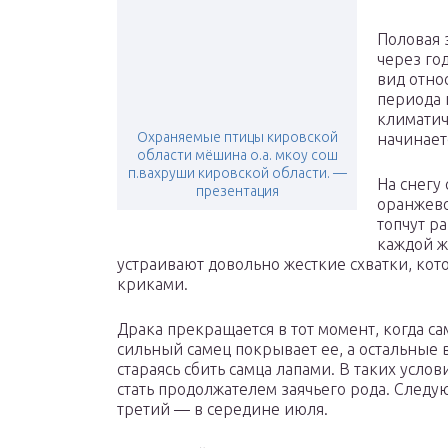
Половая 
через го
вид отно
периода 
климатич
Охраняемые птицы кировской
начинает
области мёшина о.а. мкоу сош
п.вахруши кировской области. —
На снегу
презентация
оранжево
топчут р
каждой ж
устраивают довольно жесткие схватки, ко
криками.
Драка прекращается в тот момент, когда с
сильный самец покрывает ее, а остальные в
стараясь сбить самца лапами. В таких усло
стать продолжателем заячьего рода. Следую
третий — в середине июля.