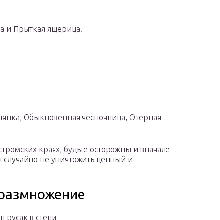
а и Прыткая ящерица.
лянка, Обыкновенная чесночница, Озерная
стромских краях, будьте осторожны и вначале
ы случайно не уничтожить ценный и
 размножение
ц русак в степи