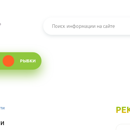
о
РЫБКИ
РЕ
сти
ти