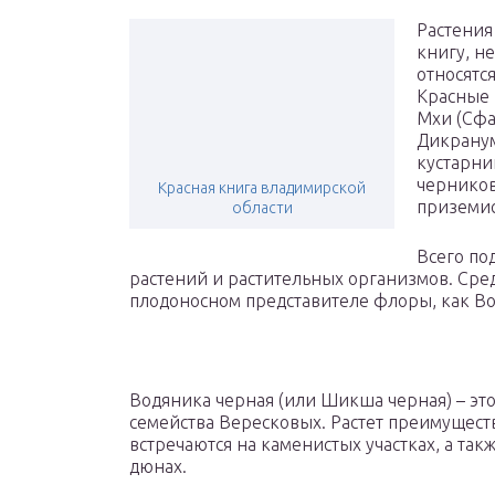
Растения
книгу, н
относятс
Красные 
Мхи (Сфа
Дикранум
кустарник
черников
Красная книга владимирской
приземис
области
Всего под
растений и растительных организмов. Сре
плодоносном представителе флоры, как Во
Водяника черная (или Шикша черная) – э
семейства Вересковых. Растет преимущест
встречаются на каменистых участках, а так
дюнах.