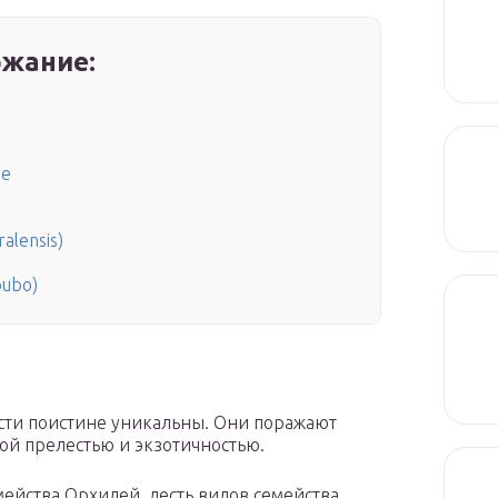
жание:
ие
alensis)
ubo)
сти поистине уникальны. Они поражают
ой прелестью и экзотичностью.
мейства Орхидей, десть видов семейства