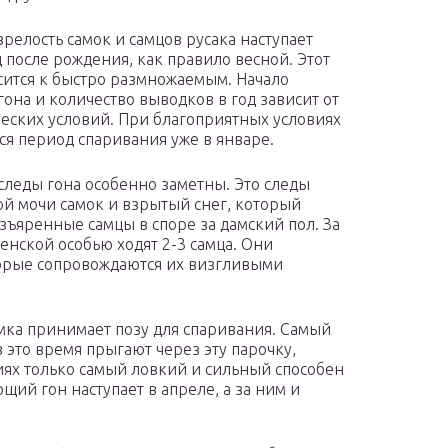
зрелость самок и самцов русака наступает
д после рождения, как правило весной. Этот
сится к быстро размножаемым. Начало
гона и количество выводков в год зависит от
еских условий. При благоприятных условиях
ся период спаривания уже в январе.
 следы гона особенно заметны. Это следы
й мочи самок и взрытый снег, который
азъяренные самцы в споре за дамский пол. За
енской особью ходят 2-3 самца. Они
торые сопровождаются их визгливыми
амка принимает позу для спаривания. Самый
 это время прыгают через эту парочку,
виях только самый ловкий и сильный способен
щий гон наступает в апреле, а за ним и