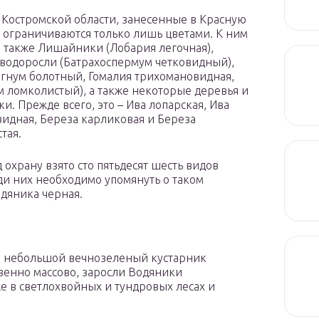
 Костромской области, занесенные в Красную
е ограничиваются только лишь цветами. К ним
я также Лишайники (Лобария легочная),
водоросли (Батрахоспермум четковидный),
гнум болотный, Гомалия трихомановидная,
 ломколистый), а также некоторые деревья и
и. Прежде всего, это – Ива лопарская, Ива
идная, Береза карликовая и Береза
тая.
 охрану взято сто пятьдесят шесть видов
ди них необходимо упомянуть о таком
дяника черная.
то небольшой вечнозеленый кустарник
венно массово, заросли Водяники
же в светлохвойных и тундровых лесах и