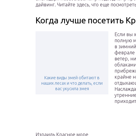
дайвинг. Читайте здесь, что еще посмотреть
Когда лучше посетить К
Если вы 
полную ме
в зимний
феврале 
ветер, н
облаками
прибрежн
крайне н
Какие виды змей обитают в
отдыхающ
наших лесах и что делать, если
вас укусила змея
Наслажда
утренние
приходит
Израиль Красное море