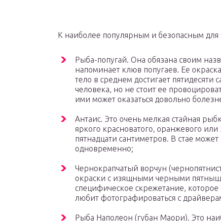
К наиболее популярным и безопасным для
Рыба-попугай. Она обязана своим наз
напоминает клюв попугаев. Ее окраска
тело в среднем достигает пятидесяти с
человека, но не стоит ее провоцироват
ими может оказаться довольно болез
Антаис. Это очень мелкая стайная рыб
яркого красноватого, оранжевого или 
пятнадцати сантиметров. В стае может
одновременно;
Чернокрапчатый ворчун (чернопятнист
окраски с изящными черными пятнышк
специфическое скрежетание, которое 
любит фотографироваться с драйвера
Рыба Наполеон (губан Маори). Это н