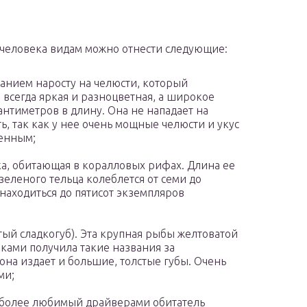
 человека видам можно отнести следующие:
ванием наросту на челюсти, который
 всегда яркая и разноцветная, а широкое
антиметров в длину. Она не нападает на
ь, так как у нее очень мощные челюсти и укус
ненным;
ка, обитающая в коралловых рифах. Длина ее
зеленого тельца колеблется от семи до
 находиться до пятисот экземпляров
ый сладкогуб). Эта крупная рыбы желтоватой
ами получила такие названия за
она издает и большие, толстые губы. Очень
ми;
аиболее любимый драйверами обитатель