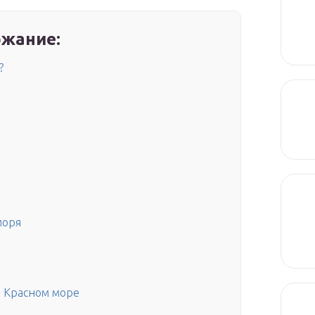
жание:
?
моря
 Красном море