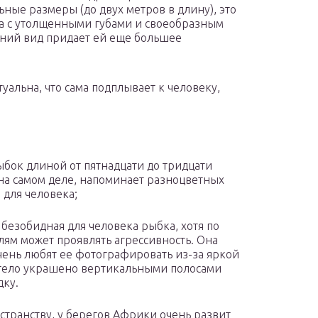
ные размеры (до двух метров в длину), это
а с утолщенными губами и своеобразным
шний вид придает ей еще большее
альна, что сама подплывает к человеку,
ыбок длиной от пятнадцати до тридцати
 на самом деле, напоминает разноцветных
 для человека;
безобидная для человека рыбка, хотя по
ям может проявлять агрессивность. Она
чень любят ее фотографировать из-за яркой
 тело украшено вертикальными полосами
дку.
транству, у берегов Африки очень развит