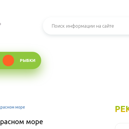
о
РЫБКИ
РЕ
красном море
красном море