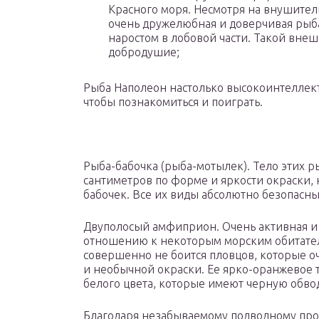
Красного моря. Несмотря на внушитель
очень дружелюбная и доверчивая рыб
наростом в лобовой части. Такой вне
добродушие;
Рыба Наполеон настолько высокоинтеллекту
чтобы познакомиться и поиграть.
Рыба-бабочка (рыба-мотылек). Тело этих р
сантиметров по форме и яркости окраски,
бабочек. Все их виды абсолютно безопасны
Двуполосый амфиприон. Очень активная и 
отношению к некоторым морским обитател
совершенно не боится пловцов, которые о
и необычной окраски. Ее ярко-оранжевое
белого цвета, которые имеют черную обво
Благодаря незабываемому подводному прос