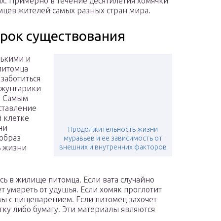
. Примерно в течение десятилетия хомячки
цев жителей самых разных стран мира.
рок существования
нькими и
питомца
заботиться
Джунгарики
. Самым
ставление
й клетке
ни
Продолжительность жизни
 образ
муравьев и ее зависимость от
ь жизни
внешних и внутренних факторов
ась в жилище питомца. Если вата случайно
т умереть от удушья. Если хомяк проглотит
мы с пищеварением. Если питомец захочет
тку либо бумагу. Эти материалы являются