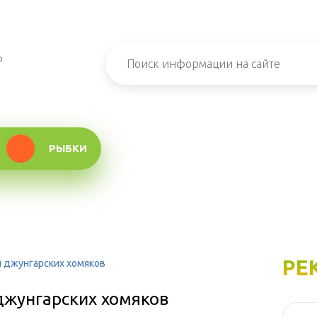
о
РЫБКИ
РЕ
 джунгарских хомяков
жунгарских хомяков