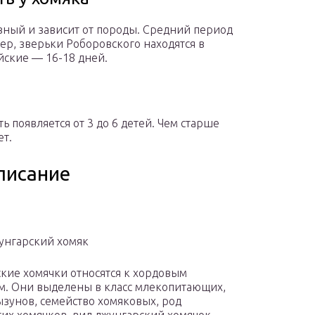
зный и зависит от породы. Средний период
р, зверьки Роборовского находятся в
йские — 16-18 дней.
 появляется от 3 до 6 детей. Чем старше
ет.
писание
унгарский хомяк
кие хомячки относятся к хордовым
. Они выделены в класс млекопитающих,
ызунов, семейство хомяковых, род