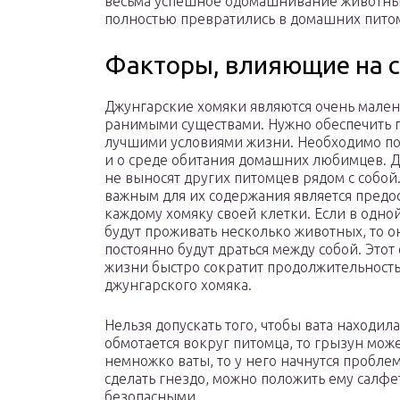
весьма успешное одомашнивание животных
полностью превратились в домашних питом
Факторы, влияющие на с
Джунгарские хомяки являются очень мале
ранимыми существами. Нужно обеспечить 
лучшими условиями жизни. Необходимо по
и о среде обитания домашних любимцев. 
не выносят других питомцев рядом с собой
важным для их содержания является предо
каждому хомяку своей клетки. Если в одно
будут проживать несколько животных, то о
постоянно будут драться между собой. Этот
жизни быстро сократит продолжительност
джунгарского хомяка.
Нельзя допускать того, чтобы вата находил
обмотается вокруг питомца, то грызун може
немножко ваты, то у него начнутся пробле
сделать гнездо, можно положить ему салфе
безопасными.