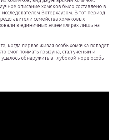
их хомячков, вид джунгарский хомячок.
аучное описание хомяков было составлено в
у исследователем Вотерхаузом. В тот период
редставители семейства хомяковых
вовали в единичных экземплярах лишь на
та, когда первая живая особь хомячка попадет
то смог поймать грызуна, стал ученый и
 удалось обнаружить в глубокой норе особь