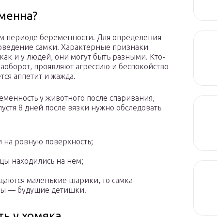
еменна?
ом периоде беременности. Для определения
поведение самки. Характерные признаки
 как и у людей, они могут быть разными. Кто-
 наоборот, проявляют агрессию и беспокойство
ся аппетит и жажда.
ременность у животного после спаривания,
устя 8 дней после вязки нужно обследовать
и на ровную поверхность;
ьцы находились на нем;
щаются маленькие шарики, то самка
оды — будущие детишки.
ь у хомяка