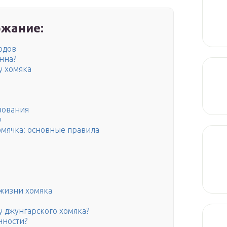
жание:
одов
нна?
у хомяка
вования
у
омячка: основные правила
 жизни хомяка
у джунгарского хомяка?
нности?