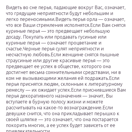
Видеть во сне перья, падающие вокруг Вас, означает,
что грядущие неприятности будут небольшим и
легко переносимыми.Видеть перья орла — означает,
что все Ваши стремления исполнятся.Если Вам снятся
куриные перья — это предвещает небольшую
досаду. Покупать или продавать гусиные или
куриные перья — означает процветание и
счастье.Черные перья сулят неприятности и
несчастную любовь.Если женщине снятся пышные
страусиные или другие красивые перья — это
предвещает ее успех в обществе, которого она
достигнет весьма сомнительными средствами, ни в
ком не вызывающими желания ей подражать.Если
перья приснятся людям, склонным к литературному
ремеслу — их ожидает успех.Если приснившиеся Вам
перья декоративного назначения — значит, Вы
вступаете в бурную полосу жизни и можете
рассчитывать на какое-то вознаграждение.Если
девушке снится, что она прикладывает перышко к
своей шляпке — это означает, что она постарается
покорить многих, а ее успех будет зависеть от ее
привлекательности.