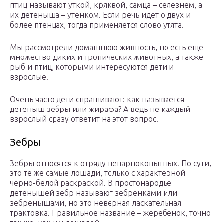
птиц называют уткой, кряквой, самца – селезнем, а
их детеныша – утенком. Если речь идет о двух и
более птенцах, тогда применяется слово утята.
Мы рассмотрели домашнюю живность, но есть еще
множество диких и тропических животных, а также
рыб и птиц, которыми интересуются дети и
взрослые.
Очень часто дети спрашивают: как называется
детеныш зебры или жирафа? А ведь не каждый
взрослый сразу ответит на этот вопрос.
Зебры
Зебры относятся к отряду непарнокопытных. По сути,
это те же самые лошади, только с характерной
черно-белой раскраской. В простонародье
детенышей зебр называют зебренками или
зебренышами, но это неверная ласкательная
трактовка. Правильное название – жеребенок, точно