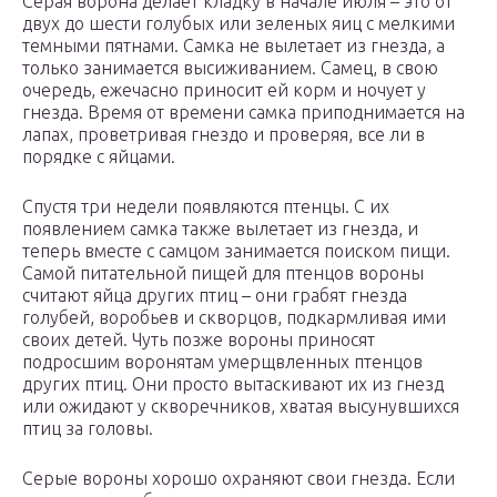
Серая ворона делает кладку в начале июля – это от
двух до шести голубых или зеленых яиц с мелкими
темными пятнами. Самка не вылетает из гнезда, а
только занимается высиживанием. Самец, в свою
очередь, ежечасно приносит ей корм и ночует у
гнезда. Время от времени самка приподнимается на
лапах, проветривая гнездо и проверяя, все ли в
порядке с яйцами.
Спустя три недели появляются птенцы. С их
появлением самка также вылетает из гнезда, и
теперь вместе с самцом занимается поиском пищи.
Самой питательной пищей для птенцов вороны
считают яйца других птиц – они грабят гнезда
голубей, воробьев и скворцов, подкармливая ими
своих детей. Чуть позже вороны приносят
подросшим воронятам умерщвленных птенцов
других птиц. Они просто вытаскивают их из гнезд
или ожидают у скворечников, хватая высунувшихся
птиц за головы.
Серые вороны хорошо охраняют свои гнезда. Если