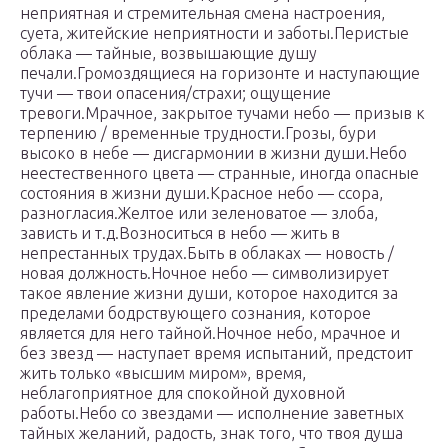
неприятная и стремительная смена настроения,
суета, житейские неприятности и заботы.Перистые
облака — тайные, возвышающие душу
печали.Громоздящиеся на горизонте и наступающие
тучи — твои опасения/страхи; ощущение
тревоги.Мрачное, закрытое тучами небо — призыв к
терпению / временные трудности.Грозы, бури
высоко в небе — дисгармонии в жизни души.Небо
неестественного цвета — странные, иногда опасные
состояния в жизни души.Красное небо — ссора,
разногласия.Желтое или зеленоватое — злоба,
зависть и т.д.Возноситься в небо — жить в
непрестанных трудах.Быть в облаках — новость /
новая должность.Ночное небо — символизирует
такое явление жизни души, которое находится за
пределами бодрствующего сознания, которое
является для него тайной.Ночное небо, мрачное и
без звезд — наступает время испытаний, предстоит
жить только «высшим миром», время,
неблагоприятное для спокойной духовной
работы.Небо со звездами — исполнение заветных
тайных желаний, радость, знак того, что твоя душа