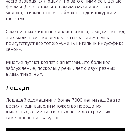
часто разводятся людьми, но зато с ними есть целые
фермы. Дело в том, что помимо мяса и жирного
молока, эти животные снабжают людей шкурой и
шерстью.
Самкой этих животных является коза, самцом – козел,
а их малышом – козленок. В названии малыша
присутствует все тот же «уменьшительный» суффикс
«енок».
Многие путают козлят с ягнятами. Это большое
заблуждение, поскольку речь идет о двух разных
видах животных.
Лошади
Лошадей одомашнили более 7000 лет назад. За это
время люди вывели множество пород этих
животных, от миниатюрных пони до огромных
тяжеловозов и скакунов.