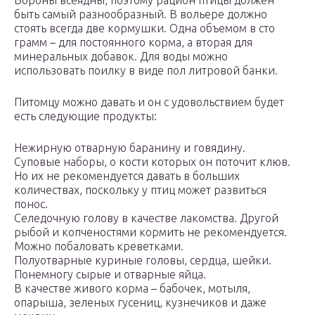
Вороны всеядны, поэтому рацион птицы должен
быть самый разнообразный. В вольере должно
стоять всегда две кормушки. Одна объемом в сто
грамм – для постоянного корма, а вторая для
минеральных добавок. Для воды можно
использовать поилку в виде пол литровой банки.
Питомцу можно давать и он с удовольствием будет
есть следующие продукты:
Нежирную отварную баранину и говядину.
Суповые наборы, о кости которых он поточит клюв.
Но их не рекомендуется давать в больших
количествах, поскольку у птиц может развиться
понос.
Селедочную голову в качестве лакомства. Другой
рыбой и копченостями кормить не рекомендуется.
Можно побаловать креветками.
Полуотварные куриные головы, сердца, шейки.
Понемногу сырые и отварные яйца.
В качестве живого корма – бабочек, мотыля,
опарыша, зеленых гусениц, кузнечиков и даже