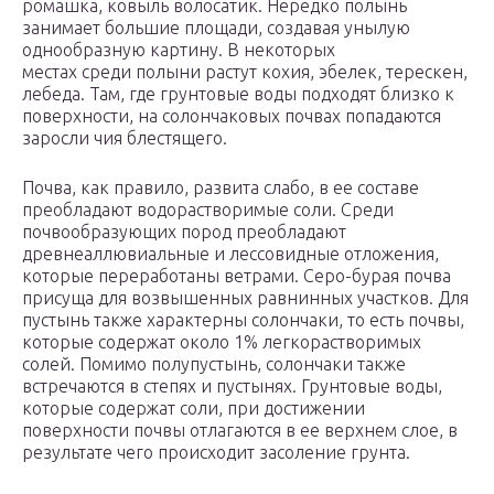
ромашка, ковыль волоса­тик. Нередко полынь
занимает большие площади, создавая унылую
однообразную картину. В некоторых
местах среди полыни растут кохия, эбелек, терескен,
лебеда. Там, где грунтовые воды подходят близко к
поверхности, на солончаковых почвах попадаются
заросли чия блестящего.
Почва, как правило, развита слабо, в ее составе
преобладают водорастворимые соли. Среди
почвообразующих пород преобладают
древнеаллювиальные и лессовидные отложения,
которые переработаны ветрами. Серо-бурая почва
присуща для возвышенных равнинных участков. Для
пустынь также характерны солончаки, то есть почвы,
которые содержат около 1% легкорастворимых
солей. Помимо полупустынь, солончаки также
встречаются в степях и пустынях. Грунтовые воды,
которые содержат соли, при достижении
поверхности почвы отлагаются в ее верхнем слое, в
результате чего происходит засоление грунта.