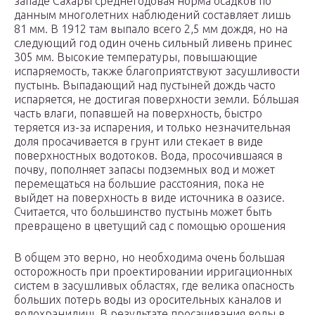
западе Сахары среднегодовая норма осадков по
данным многолетних наблюдений составляет лишь
81 мм. В 1912 там выпало всего 2,5 мм дождя, но на
следующий год один очень сильный ливень принес
305 мм. Высокие температуры, повышающие
испаряемость, также благоприятствуют засушливости
пустынь. Выпадающий над пустыней дождь часто
испаряется, не достигая поверхности земли. Бóльшая
часть влаги, попавшей на поверхность, быстро
теряется из-за испарения, и только незначительная
доля просачивается в грунт или стекает в виде
поверхностных водотоков. Вода, просочившаяся в
почву, пополняет запасы подземных вод и может
перемещаться на большие расстояния, пока не
выйдет на поверхность в виде источника в оазисе.
Считается, что большинство пустынь может быть
превращено в цветущий сад с помощью орошения
В общем это верно, но необходима очень большая
осторожность при проектировании ирригационных
систем в засушливых областях, где велика опасность
больших потерь воды из оросительных каналов и
водохранилищ. В результате просачивания воды в