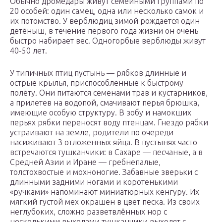
Обычно дромедары живут семейными группами по
20 особей: один самец, одна или несколько самок и
их потомство. У верблюдиц зимой рождается один
детёныш, в течение первого года жизни он очень
быстро набирает вес. Одногорбые верблюды живут
40-50 лет.
У типичных птиц пустынь — рябков длинные и
острые крылья, приспособленные к быстрому
полёту. Они питаются семенами трав и кустарников,
а прилетев на водопой, смачивают перья брюшка,
имеющие особую структуру. В зобу и намокших
перьях рябки переносят воду птенцам. Гнездо рябки
устраивают на земле, родители по очереди
насиживают 3 отложенных яйца. В пустынях часто
встречаются тушканчики: в Сахаре — песчаные, а в
Средней Азии и Иране — гребнепалые,
толстохвостые и мохноногие. Забавные зверьки с
длинными задними ногами и коротенькими
«ручками» напоминают миниатюрных кенгуру. Их
мягкий густой мех окрашен в цвет песка. Из своих
неглубоких, сложно разветвлённых нор с
несколькими выходами тушканчики выходят с