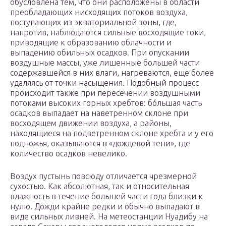
обусловлена тем, что они расположены в области
преобладающих нисходящих потоков воздуха,
поступающих из экваториальной зоны, где,
напротив, наблюдаются сильные восходящие токи,
приводящие к образованию облачности и
выпадению обильных осадков. При опускании
воздушные массы, уже лишенные большей части
содержавшейся в них влаги, нагреваются, еще более
удаляясь от точки насыщения. Подобный процесс
происходит также при пересечении воздушными
потоками высоких горных хребтов: бóльшая часть
осадков выпадает на наветренном склоне при
восходящем движении воздуха, а районы,
находящиеся на подветренном склоне хребта и у его
подножья, оказываются в «дождевой тени», где
количество осадков невелико.
Воздух пустынь повсюду отличается чрезмерной
сухостью. Как абсолютная, так и относительная
влажность в течение большей части года близки к
нулю. Дожди крайне редки и обычно выпадают в
виде сильных ливней. На метеостанции Нуадибу на