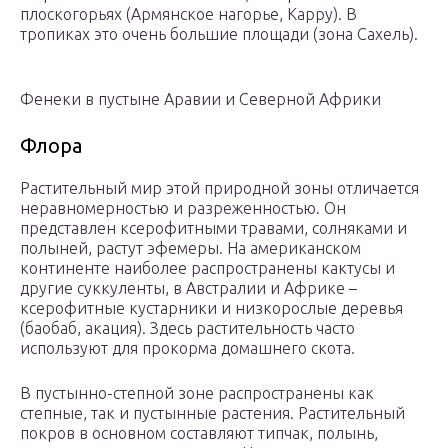
плоскогорьях (Армянское нагорье, Карру). В
тропиках это очень большие площади (зона Сахель).
Фенеки в пустыне Аравии и Северной Африки
Флора
Растительный мир этой природной зоны отличается
неравномерностью и разреженностью. Он
представлен ксерофитными травами, солняками и
полыней, растут эфемеры. На американском
континенте наиболее распространены кактусы и
другие суккуленты, в Австралии и Африке –
ксерофитные кустарники и низкорослые деревья
(баобаб, акация). Здесь растительность часто
используют для прокорма домашнего скота.
В пустынно-степной зоне распространены как
степные, так и пустынные растения. Растительный
покров в основном составляют типчак, полынь,