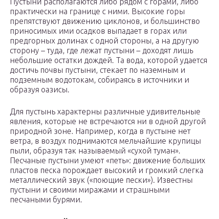
Пустыни располагаются либо рядом с горами, либо
практически на границе с ними. Высокие горы
препятствуют движению циклонов, и большинство
приносимых ими осадков выпадает в горах или
предгорных долинах с одной стороны, а на другую
сторону – туда, где лежат пустыни – доходят лишь
небольшие остатки дождей. Та вода, которой удается
достичь почвы пустыни, стекает по наземным и
подземным водотокам, собираясь в источники и
образуя оазисы.
Для пустынь характерны различные удивительные
явления, которые не встречаются ни в одной другой
природной зоне. Например, когда в пустыне нет
ветра, в воздух поднимаются мельчайшие крупицы
пыли, образуя так называемый «сухой туман».
Песчаные пустыни умеют «петь»: движение больших
пластов песка порождает высокий и громкий слегка
металлический звук («поющие пески»). Известны
пустыни и своими миражами и страшными
песчаными бурями.