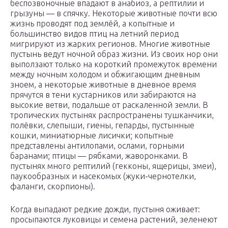
беспозвоночные впадают в анабиоз, а рептилии и
грызуны — в спячку. Некоторые животные почти всю
жизнь проводят под землёй, а копытные и
большинство видов птиц на летний период
мигрируют из жарких регионов. Многие животные
пустынь ведут ночной образ жизни. Из своих нор они
выползают только на короткий промежуток времени
между ночным холодом и обжигающим дневным
зноем, а некоторые животные в дневное время
прячутся в тени кустарников или забираются на
высокие ветви, подальше от раскаленной земли. В
тропических пустынях распространены тушканчики,
полёвки, слепыши, гиены, гепарды, пустынные
кошки, миниатюрные лисички; копытные
представлены антилопами, ослами, горными
баранами; птицы — рябками, жаворонками. В
пустынях много рептилий (гекконы, ящерицы, змеи),
паукообразных и насекомых (жуки-чернотелки,
фаланги, скорпионы).
Когда выпадают редкие дожди, пустыня оживает:
просыпаются луковицы и семена растений, зеленеют