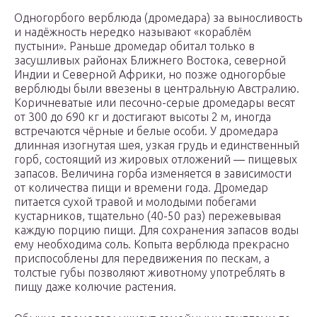
Одногорбого верблюда (дромедара) за выносливость
и надёжность нередко называют «кораблём
пустыни». Раньше дромедар обитал только в
засушливых районах Ближнего Востока, северной
Индии и Северной Африки, но позже одногорбые
верблюды были ввезены в центральную Австралию.
Коричневатые или песочно-серые дромедары весят
от 300 до 690 кг и достигают высоты 2 м, иногда
встречаются чёрные и белые особи. У дромедара
длинная изогнутая шея, узкая грудь и единственный
горб, состоящий из жировых отложений — пищевых
запасов. Величина горба изменяется в зависимости
от количества пищи и времени года. Дромедар
питается сухой травой и молодыми побегами
кустарников, тщательно (40-50 раз) пережевывая
каждую порцию пищи. Для сохранения запасов воды
ему необходима соль. Копыта верблюда прекрасно
приспособлены для передвижения по пескам, а
толстые губы позволяют животному употреблять в
пищу даже колючие растения.