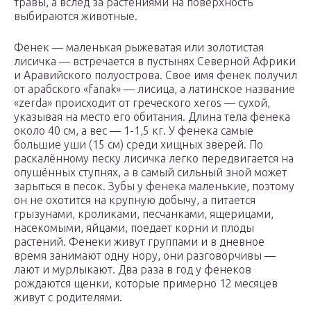
травы, а вслед за растениями на поверхность
выбираются животные.
Фенек — маленькая рыжеватая или золотистая
лисичка — встречается в пустынях Северной Африки
и Аравийского полуострова. Свое имя фенек получил
от арабского «fanak» — лисица, а латинское название
«zerda» происходит от греческого xeros — сухой,
указывая на место его обитания. Длина тела фенека
около 40 см, а вес — 1-1,5 кг. У фенека самые
большие уши (15 см) среди хищных зверей. По
раскалённому песку лисичка легко передвигается на
опушённых ступнях, а в самый сильный зной может
зарыться в песок. Зубы у фенека маленькие, поэтому
он не охотится на крупную добычу, а питается
грызунами, кроликами, песчанками, ящерицами,
насекомыми, яйцами, поедает корни и плоды
растений. Фенеки живут группами и в дневное
время занимают одну нору, они разговорчивы —
лают и мурлыкают. Два раза в год у фенеков
рождаются щенки, которые примерно 12 месяцев
живут с родителями.