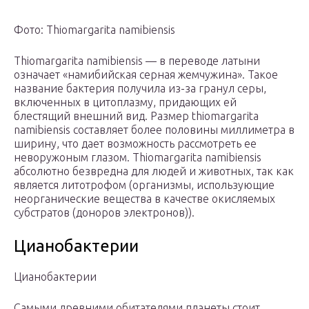
Фото: Thiomargarita namibiensis
Thiomargarita namibiensis — в переводе латыни
означает «намибийская серная жемчужина». Такое
название бактерия получила из-за гранул серы,
включенных в цитоплазму, придающих ей
блестящий внешний вид. Размер thiomargarita
namibiensis составляет более половины миллиметра в
ширину, что дает возможность рассмотреть ее
неворужоным глазом. Thiomargarita namibiensis
абсолютно безвредна для людей и животных, так как
является литотрофом (организмы, использующие
неорганические вещества в качестве окисляемых
субстратов (доноров электронов)).
Цианобактерии
Цианобактерии
Самыми древними обитателями планеты стоит