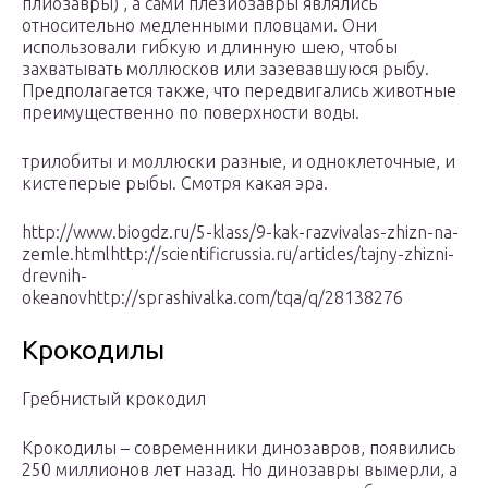
плиозавры) , а сами плезиозавры являлись
относительно медленными пловцами. Они
использовали гибкую и длинную шею, чтобы
захватывать моллюсков или зазевавшуюся рыбу.
Предполагается также, что передвигались животные
преимущественно по поверхности воды.
трилобиты и моллюски разные, и одноклеточные, и
кистеперые рыбы. Смотря какая эра.
http://www.biogdz.ru/5-klass/9-kak-razvivalas-zhizn-na-
zemle.htmlhttp://scientificrussia.ru/articles/tajny-zhizni-
drevnih-
okeanovhttp://sprashivalka.com/tqa/q/28138276
Крокодилы
Гребнистый крокодил
Крокодилы – современники динозавров, появились
250 миллионов лет назад. Но динозавры вымерли, а