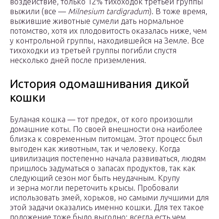
воздействие, только 12% тихоходок третьей группы
выжили (все —
Milnesium tardigradum
). В тоже время,
выжившие животные сумели дать нормальное
потомство, хотя их плодовитость оказалась ниже, чем
у контрольной группы, находившейся на Земле. Все
тихоходки из третьей группы погибли спустя
несколько дней после приземления.
История одомашнивания дикой
кошки
Буланая кошка — тот предок, от кого произошли
домашние коты. По своей внешности она наиболее
близка к современным питомцам. Этот процесс был
выгоден как животным, так и человеку. Когда
цивилизация постепенно начала развиваться, людям
пришлось задуматься о запасах продуктов, так как
следующий сезон мог быть неудачным. Крупу
и зерна могли переточить крысы. Пробовали
использовать змей, хорьков, но самыми лучшими для
этой задачи оказались именно кошки. Для тех такое
положение тоже было выгодно: всегда есть чем