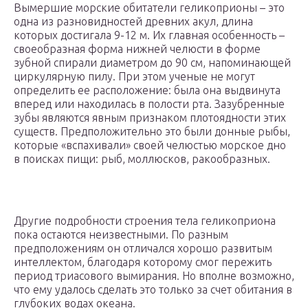
Вымершие морские обитатели геликоприоны – это
одна из разновидностей древних акул, длина
которых достигала 9-12 м. Их главная особенность –
своеобразная форма нижней челюсти в форме
зубной спирали диаметром до 90 см, напоминающей
циркулярную пилу. При этом ученые не могут
определить ее расположение: была она выдвинута
вперед или находилась в полости рта. Зазубренные
зубы являются явным признаком плотоядности этих
существ. Предположительно это были донные рыбы,
которые «вспахивали» своей челюстью морское дно
в поисках пищи: рыб, моллюсков, ракообразных.
Другие подробности строения тела геликоприона
пока остаются неизвестными. По разным
предположениям он отличался хорошо развитым
интеллектом, благодаря которому смог пережить
период триасового вымирания. Но вполне возможно,
что ему удалось сделать это только за счет обитания в
глубоких водах океана.