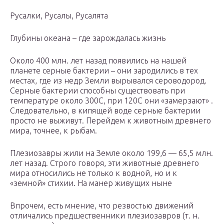
Русалки, Русалы, Русалята
Глубины океана – где зарождалась жизнь
Около 400 млн. лет назад появились на нашей
планете серные бактерии – они зародились в тех
местах, где из недр Земли вырывался сероводород.
Серные бактерии способны существовать при
температуре около 300С, при 120С они «замерзают» .
Следовательно, в кипящей воде серные бактерии
просто не выживут. Перейдем к животным древнего
мира, точнее, к рыбам.
Плезиозавры жили на Земле около 199,6 — 65,5 млн.
лет назад. Строго говоря, эти животные древнего
мира относились не только к водной, но и к
«земной» стихии. На манер живущих ныне
Впрочем, есть мнение, что резвостью движений
отличались предшественники плезиозавров (т. н.