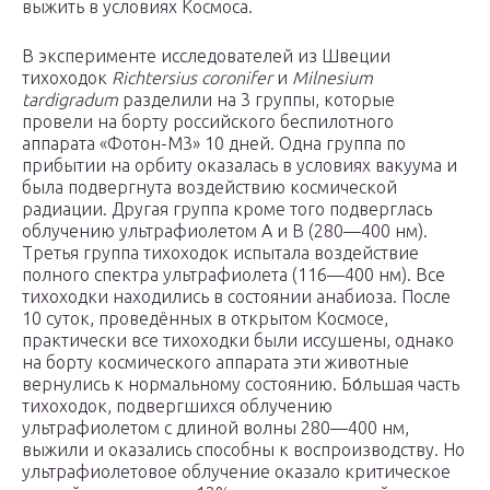
выжить в условиях Космоса.
В эксперименте исследователей из Швеции
тихоходок
Richtersius coronifer
и
Milnesium
tardigradum
разделили на 3 группы, которые
провели на борту российского беспилотного
аппарата «Фотон-М3» 10 дней. Одна группа по
прибытии на орбиту оказалась в условиях вакуума и
была подвергнута воздействию космической
радиации. Другая группа кроме того подверглась
облучению ультрафиолетом A и B (280—400 нм).
Третья группа тихоходок испытала воздействие
полного спектра ультрафиолета (116—400 нм). Все
тихоходки находились в состоянии анабиоза. После
10 суток, проведённых в открытом Космосе,
практически все тихоходки были иссушены, однако
на борту космического аппарата эти животные
вернулись к нормальному состоянию. Бо́льшая часть
тихоходок, подвергшихся облучению
ультрафиолетом с длиной волны 280—400 нм,
выжили и оказались способны к воспроизводству. Но
ультрафиолетовое облучение оказало критическое