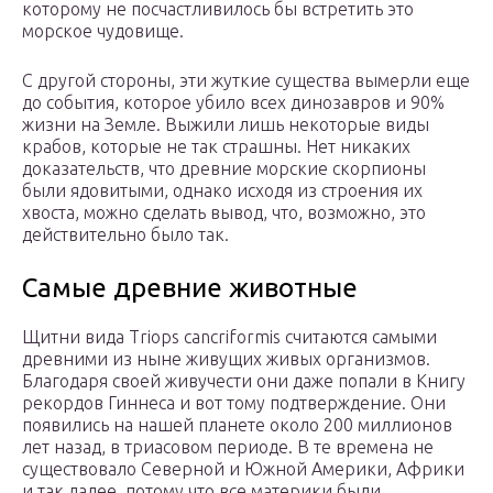
которому не посчастливилось бы встретить это
морское чудовище.
С другой стороны, эти жуткие существа вымерли еще
до события, которое убило всех динозавров и 90%
жизни на Земле. Выжили лишь некоторые виды
крабов, которые не так страшны. Нет никаких
доказательств, что древние морские скорпионы
были ядовитыми, однако исходя из строения их
хвоста, можно сделать вывод, что, возможно, это
действительно было так.
Самые древние животные
Щитни вида Triops cancriformis считаются самыми
древними из ныне живущих живых организмов.
Благодаря своей живучести они даже попали в Книгу
рекордов Гиннеса и вот тому подтверждение. Они
появились на нашей планете около 200 миллионов
лет назад, в триасовом периоде. В те времена не
существовало Северной и Южной Америки, Африки
и так далее, потому что все материки были