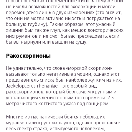
способностей как современные киты. К тому же они
не имели возможностей для эхолокации и могли
перемещаться лишь в двух измерениях (это значит,
что они не могли активно нырять и погружаться на
большую глубину). Таким образом, этот ужасный
хищник был так же глуп, как мешок доисторических
инструментов и не смог бы вас преследовать, если
бы вы нырнули или вышли на сушу.
Ракоскорпионы
Не удивительно, что слова «морской скорпион»
вызывают только негативные эмоции, однако этот
представитель списка был наиболее жутким из них.
Jaekelopterus rhenaniae – это особый вид
ракоскорпионов, который был самым крупным и
устрашающим членистоногим того времени: 2.5
метра чистого когтистого ужаса под панцирем.
Многие из нас панически боятся небольших
муравьев или крупных пауков, однако представьте
весь спектр страха, испытуемого человеком,