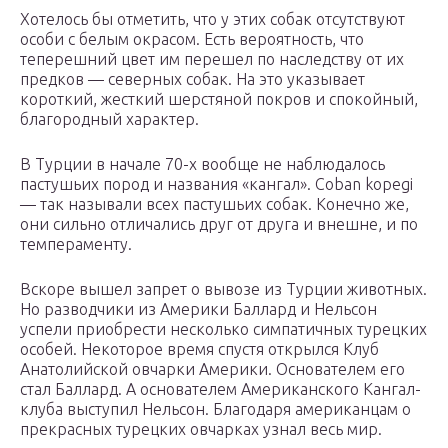
Хотелось бы отметить, что у этих собак отсутствуют
особи с белым окрасом. Есть вероятность, что
теперешний цвет им перешел по наследству от их
предков — северных собак. На это указывает
короткий, жесткий шерстяной покров и спокойный,
благородный характер.
В Турции в начале 70-х вообще не наблюдалось
пастушьих пород и названия «кангал». Coban kopegi
— так называли всех пастушьих собак. Конечно же,
они сильно отличались друг от друга и внешне, и по
темпераменту.
Вскоре вышел запрет о вывозе из Турции животных.
Но разводчики из Америки Баллард и Нельсон
успели приобрести несколько симпатичных турецких
особей. Некоторое время спустя открылся Клуб
Анатолийской овчарки Америки. Основателем его
стал Баллард. А основателем Американского Кангал-
клуба выступил Нельсон. Благодаря американцам о
прекрасных турецких овчарках узнал весь мир.