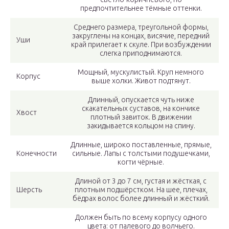
предпочтительнее тёмные оттенки.
Среднего размера, треугольной формы,
закруглены на концах, висячие, передний
Уши
край прилегает к скуле. При возбуждении
слегка приподнимаются.
Мощный, мускулистый. Круп немного
Корпус
выше холки. Живот подтянут.
Длинный, опускается чуть ниже
скакательных суставов, на кончике
Хвост
плотный завиток. В движении
закидывается кольцом на спину.
Длинные, широко поставленные, прямые,
Конечности
сильные. Лапы с толстыми подушечками,
когти чёрные.
Длиной от 3 до 7 см, густая и жёсткая, с
Шерсть
плотным подшёрстком. На шее, плечах,
бёдрах волос более длинный и жёсткий.
Должен быть по всему корпусу одного
цвета: от палевого до волчьего.