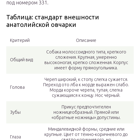
под номером 331.
Таблица: стандарт внешности
анатолийской овчарки
Критерий
Описание
Собака молоссоидного типа, крепкого
сложения. Крупная, умеренно
Общий вид
высоконогая, крепко сложенная. Корпус
имеет форму прямоугольника.
Череп широкий, к стопу слегка сужается.
Переход ото лба к морде выражен слабо.
Голова
Морда короче черепа, тупая, слегка
сужающаяся к концу. Нос чёрный.
Прикус предпочтителен
Зубы
ножницеобразный. Прямой или
«обратные ножницы» допустимы.
Миндалевидной формы, средние или
крупные. Цвет от тёмно-коричневого до
Глаза
светло-коричневого, но