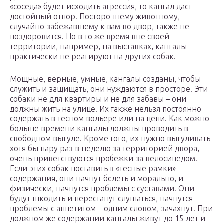
«соседа» будет исходить агрессия, то кангал даст
достойный отпор. Постороннему животному,
случайно забежавшему к вам во двор, также не
поздоровится. Но в то же время вне своей
территории, например, на выставках, кангалы
практически не реагируют на других собак.
Мощные, верные, умные, кангалы созданы, чтобы
служить и защищать, они нуждаются в просторе. Эти
собаки не для квартиры и не для забавы – они
должны жить на улице. Их также нельзя постоянно
содержать в тесном вольере или на цепи. Как можно
больше времени кангалы должны проводить в
свободном выгуле. Кроме того, их нужно выгуливать
хотя бы пару раз в неделю за территорией двора,
очень приветствуются пробежки за велосипедом.
Если этих собак поставить в «тесные рамки»
содержания, они начнут болеть и морально, и
физически, начнутся проблемы с суставами. Они
будут шкодить и перестанут слушаться, начнутся
проблемы с аппетитом – одним словом, зачахнут. При
должном же содержании кангалы живут до 15 лет и