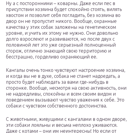
Ну а с посторонними – коварны. Даже если пес в
присутствии хозяина будет спокойно стоять, вилять
хвостом и позволит себя погладить, без хозяина во
двор он не пропустит никого. Вообще, охранные
качества у этих собак заложены на генетическом
уровне, и учить их этому не нужно. Они довольно
долго взрослеют и развиваются, но после двух с
половиной лет это уже серьезный полноценный
сторож, отлично знающий свою территорию и
бесстрашно, горделиво охраняющий ее.
Кангалы очень тонко чувствуют настроение хозяина,
и когда вы не в духе, собака не станет надоедать, а
просто будет наблюдать за вами где-нибудь в
сторонке. Вообще, несмотря на свою активность, они
не надоедливы, спокойны и всем своим видом и
поведением вызывают чувство уважения к себе. Это
собаки с чувством собственного достоинства.
С животными, живущими с кангалами в одном дворе,
эти собаки лояльны и весьма неплохо уживаются.
Даже с котами – они им неинтересны! Но если от