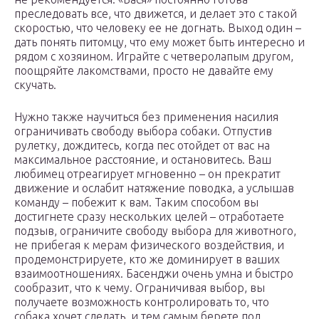
преследовать все, что движется, и делает это с такой
скоростью, что человеку ее не догнать. Выход один –
дать понять питомцу, что ему может быть интересно и
рядом с хозяином. Играйте с четверолапым другом,
поощряйте лакомствами, просто не давайте ему
скучать.
Нужно также научиться без применения насилия
ограничивать свободу выбора собаки. Отпустив
рулетку, дождитесь, когда пес отойдет от вас на
максимальное расстояние, и остановитесь. Ваш
любимец отреагирует мгновенно – он прекратит
движение и ослабит натяжение поводка, а услышав
команду – побежит к вам. Таким способом вы
достигнете сразу нескольких целей – отработаете
подзыв, ограничите свободу выбора для животного,
не прибегая к мерам физического воздействия, и
продемонстрируете, кто же доминирует в ваших
взаимоотношениях. Басенджи очень умна и быстро
сообразит, что к чему. Ограничивая выбор, вы
получаете возможность контролировать то, что
собака хочет сделать, и тем самым берете под