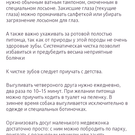
нужно обычным ватным тампоном, смоченным в
специальном лосьоне. Закисшие глаза (текущие
глаза) можно промачивать салфеткой или убирать
загрязнение лосьоном для глаз.
А также важно ухаживать за ротовой полостью
питомца, так как от природы у этой породы не очень
здоровые зубы. Систематическая чистка позволит
избавиться и предубедить весьма неприятные
болячки
К чистке зубов следует приучать с детства.
Выгуливать четвероного друга нужно ежедневно,
два раза по 10–15 минут. При желании питомца
можно приучить ходить в туалет на пеленку. В
зимнее время собака выгуливается исключительно в
одежде и специальных ботиночках.
Организовать досуг маленького медвежонка
достаточно просто: с ним можно побродить по парку,
поиграть с резиновым мячиком или занять