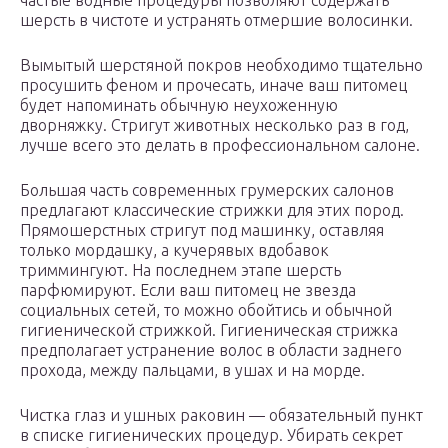
частые водные процедуры позволяют содержать
шерсть в чистоте и устранять отмершие волосинки.
Вымытый шерстяной покров необходимо тщательно
просушить феном и прочесать, иначе ваш питомец
будет напоминать обычную неухоженную
дворняжку. Стригут животных несколько раз в год,
лучше всего это делать в профессиональном салоне.
Большая часть современных грумерских салонов
предлагают классические стрижки для этих пород.
Прямошерстных стригут под машинку, оставляя
только мордашку, а кучерявых вдобавок
триммингуют. На последнем этапе шерсть
парфюмируют. Если ваш питомец не звезда
социальных сетей, то можно обойтись и обычной
гигиенической стрижкой. Гигиеническая стрижка
предполагает устранение волос в области заднего
прохода, между пальцами, в ушах и на морде.
Чистка глаз и ушных раковин — обязательный пункт
в списке гигиенических процедур. Убирать секрет