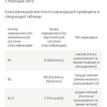
с помощью него.
Классификация жесткости карандашей приведена в
следующей таблице:
Номер
Буква
маркировки (по
маркировки (по
американской
европейской
Тип карандаша
системе
системе
классификации)
классификации)
мягкий (легко
размазывается,
#1
B (blackness)
линии плавные и
насыщенные)
твердо-мягкий
HB (hardness-
#2
(линии немного
blackness)
размазываются)
средне-мягкий
(почти не
#2,5
F (fine point)
размазывается,
линии четкие)