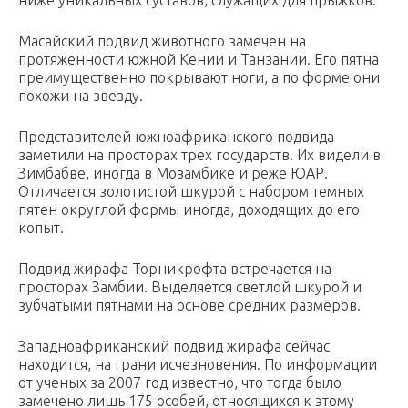
ниже уникальных суставов, служащих для прыжков.
Масайский подвид животного замечен на
протяженности южной Кении и Танзании. Его пятна
преимущественно покрывают ноги, а по форме они
похожи на звезду.
Представителей южноафриканского подвида
заметили на просторах трех государств. Их видели в
Зимбабве, иногда в Мозамбике и реже ЮАР.
Отличается золотистой шкурой с набором темных
пятен округлой формы иногда, доходящих до его
копыт.
Подвид жирафа Торникрофта встречается на
просторах Замбии. Выделяется светлой шкурой и
зубчатыми пятнами на основе средних размеров.
Западноафриканский подвид жирафа сейчас
находится, на грани исчезновения. По информации
от ученых за 2007 год известно, что тогда было
замечено лишь 175 особей, относящихся к этому