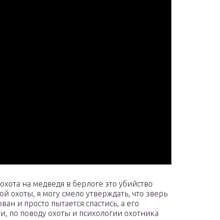
охота на медведя в берлоге это убийство
й охоты, я могу смело утверждать, что зверь
ан и просто пытается спастись, а его
и, по поводу охоты и психологии охотника