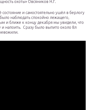
ущность охоты» Овсяников Н.Г.
ё состояние и самостоятельно ушёл в берлогу
 было наблюдать спокойно лежащего,
ым и ближе к концу декабря мы увидели, что
 и напоить. Сразу было выпито около 8л
тревожили.