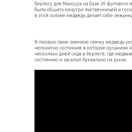
берлогу для Мансура на базе 20 футового 
была обшита изнутри лиственницей и сосно
в этой соломе медведь делает себе лежанк
В первую свою зимнюю спячку медведь ухо
непонятно состояние в которое организм х
несколько дней сидя в берлоге, где медве
состоянию и засыпал буквально на руках.