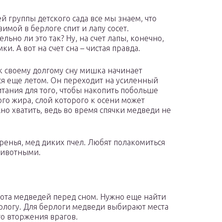
й группы детского сада все мы знаем, что
имой в берлоге спит и лапу сосет.
льно ли это так? Ну, на счет лапы, конечно,
ки. А вот на счет сна – чистая правда.
к своему долгому сну мишка начинает
ся еще летом. Он переходит на усиленный
тания для того, чтобы накопить побольше
го жира, слой которого к осени может
но хватить, ведь во время спячки медведи не
ренья, мед диких пчел. Любят полакомиться
животными.
бота медведей перед сном. Нужно еще найти
берлогу. Для берлоги медведи выбирают места
о вторжения врагов.