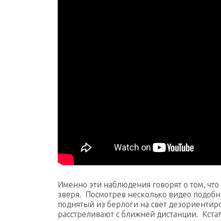
Именно эти наблюдения говорят о том, что 
зверя. Посмотрев несколько видео подобно
поднятый из берлоги на свет дезориентиров
расстреливают с ближней дистанции. Кстат