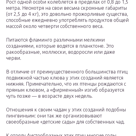
Рост одной особи колеблется в пределах от 0,8 до 1,5
метра. Несмотря на свои весьма скромные габариты
(от 2,5 до 4 кг), это довольно прожорливые существа,
способные ежедневно употреблять продуктов общей
массой около четверти собственного веса.
Питаются фламинго различными мелкими
созданиями, которые водятся в планктоне. Это
ракообразные, моллюски, водоросли или даже
черви.
В отличие от преимущественного большинства птиц
подвижной частью клюва у этих созданий является
нижняя. Примечательно, что их птенцы рождаются с
прямым клювом, а «фирменный» изгиб образуется
чуть позже — в возрасте двух недель.
Отношения к своим чадам у этих созданий подобны
пингвиньим: они так же организовывают
своеобразные «детские сады» для собственных чад.
К отряду Аистообразных этих птиц многие годы