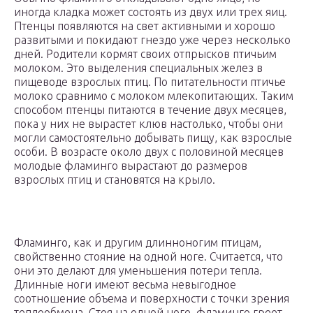
иногда кладка может состоять из двух или трех яиц.
Птенцы появляются на свет активными и хорошо
развитыми и покидают гнездо уже через несколько
дней. Родители кормят своих отпрысков птичьим
молоком. Это выделения специальных желез в
пищеводе взрослых птиц. По питательности птичье
молоко сравнимо с молоком млекопитающих. Таким
способом птенцы питаются в течение двух месяцев,
пока у них не вырастет клюв настолько, чтобы они
могли самостоятельно добывать пищу, как взрослые
особи. В возрасте около двух с половиной месяцев
молодые фламинго вырастают до размеров
взрослых птиц и становятся на крыло.
Фламинго, как и другим длинноногим птицам,
свойственно стояние на одной ноге. Считается, что
они это делают для уменьшения потери тепла.
Длинные ноги имеют весьма невыгодное
соотношение объема и поверхности с точки зрения
теплообмена. Стоя на одной ноге, фламинго греет