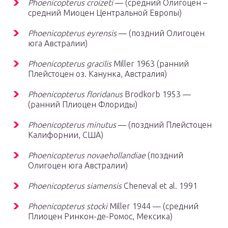
Phoenicopterus croizeti
— (средний Олигоцен –
средний Миоцен Центральной Европы)
Phoenicopterus eyrensis
— (поздний Олигоцен
юга Австралии)
Phoenicopterus gracilis
Miller 1963
(ранний
Плейстоцен оз. Канунка, Австралия)
Phoenicopterus floridanus
Brodkorb 1953
—
(ранний Плиоцен Флориды)
Phoenicopterus minutus
— (поздний Плейстоцен
Калифорнии, США)
Phoenicopterus novaehollandiae
(поздний
Олигоцен юга Австралии)
Phoenicopterus siamensis
Cheneval et al. 1991
Phoenicopterus stocki
Miller 1944
— (средний
Плиоцен Ринкон-де-Ромос, Мексика)