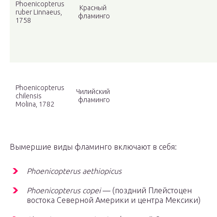
Phoenicopterus
Красный
ruber Linnaeus,
фламинго
1758
Phoenicopterus
Чилийский
chilensis
фламинго
Molina, 1782
Вымершие виды фламинго включают в себя:
Phoenicopterus aethiopicus
Phoenicopterus copei
— (поздний Плейстоцен
востока Северной Америки и центра Мексики)