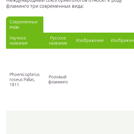
Международный союз орнитологов относит к роду
фламинго три современных вида:
Современные
виды
Научное
Русское
Изображение
Изображен
название
название
Phoenicopterus
Розовый
roseus Pallas,
фламинго
1811