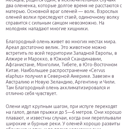
два олененка, которые долгое время не расстаются с
матерью. Основной враг оленей — волк. Взрослых
оленей волки преследуют стаей, одиночному волку
справится с сильным самцом невозможно. На
молодняк нападают многие хищники.
Благородный олень живет во многих местах мира.
Ареал достаточно велик. Это животное можно
встретить по всей территории Западной Европы, в
Алжире и Марокко, в Южной Скандинавии,
Афганистане, Монголии, Тибете, в Юго-Восточном
Китае. Наибольшее распространение «Cervus
elaphus» получил в Северной Америке. Завезен в
Австралию и Новую Зеландию, Аргентину и Чили.
Там Благородный олень акклиматизировался и
отлично себя чувствует.
Олени идут крупным шагом, при испуге переходят
на галоп, делая прыжки до 5—6 метров. Они хорошо
плавают, и известны случаи, когда они переплывали
широкие и бурные реки. У оленей хорошо развиты