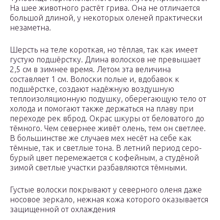
На шее животного растёт грива. Она не отличается
большой длиной, у некоторых оленей практически
незаметна.
Шерсть на теле короткая, но тёплая, так как имеет
густую подшёрстку. Длина волосков не превышает
2,5 см в зимнее время. Летом эта величина
составляет 1 см. Волоски полые и, вдобавок к
подшёрстке, создают надёжную воздушную
теплоизоляционную подушку, оберегающую тело от
холода и помогают также держаться на плаву при
переходе рек вброд. Окрас шкуры от беловатого до
тёмного. Чем севернее живёт олень, тем он светлее.
В большинстве же случаев мех несёт на себе как
тёмные, так и светлые тона. В летний период серо-
бурый цвет перемежается с кофейным, а студёной
зимой светлые участки разбавляются тёмными.
Густые волоски покрывают у северного оленя даже
носовое зеркало, нежная кожа которого оказывается
защищенной от охлаждения