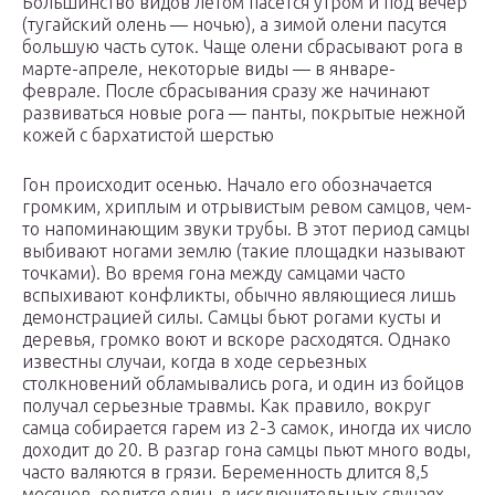
Большинство видов летом пасется утром и под вечер
(тугайский олень — ночью), а зимой олени пасутся
большую часть суток. Чаще олени сбрасывают рога в
марте-апреле, некоторые виды — в январе-
феврале. После сбрасывания сразу же начинают
развиваться новые рога — панты, покрытые нежной
кожей с бархатистой шерстью
Гон происходит осенью. Начало его обозначается
громким, хриплым и отрывистым ревом самцов, чем-
то напоминающим звуки трубы. В этот период самцы
выбивают ногами землю (такие площадки называют
точками). Во время гона между самцами часто
вспыхивают конфликты, обычно являющиеся лишь
демонстрацией силы. Самцы бьют рогами кусты и
деревья, громко воют и вскоре расходятся. Однако
известны случаи, когда в ходе серьезных
столкновений обламывались рога, и один из бойцов
получал серьезные травмы. Как правило, вокруг
самца собирается гарем из 2-3 самок, иногда их число
доходит до 20. В разгар гона самцы пьют много воды,
часто валяются в грязи. Беременность длится 8,5
месяцев, родится один, в исключительных случаях