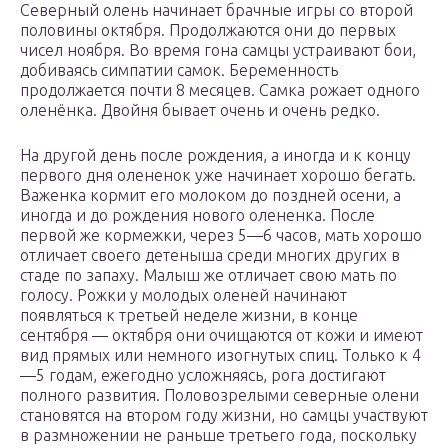
Северный олень начинает брачные игры со второй
половины октября. Продолжаются они до первых
чисел ноября. Во время гона самцы устраивают бои,
добиваясь симпатии самок. Беременность
продолжается почти 8 месяцев. Самка рожает одного
оленёнка. Двойня бывает очень и очень редко.
На другой день после рождения, а иногда и к концу
первого дня олененок уже начинает хорошо бегать.
Важенка кормит его молоком до поздней осени, а
иногда и до рождения нового олененка. После
первой же кормежки, через 5—6 часов, мать хорошо
отличает своего детеныша среди многих других в
стаде по запаху. Малыш же отличает свою мать по
голосу. Рожки у молодых оленей начинают
появляться к третьей неделе жизни, в конце
сентября — октября они очищаются от кожи и имеют
вид прямых или немного изогнутых спиц. Только к 4
—5 годам, ежегодно усложняясь, рога достигают
полного развития. Половозрелыми северные олени
становятся на втором году жизни, но самцы участвуют
в размножении не раньше третьего года, поскольку