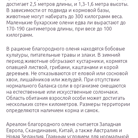
достигает 2,5 метров длины, и 1,3-1,6 метра высоты.
В зависимости от подвида и кормовой базы,
животные могут набирать до 300 килограмм веса.
Маленькие бухарские олени едва ли вырастают до
170-190 сантиметров длины, при весе до 100
килограмм.
В рационе благородного оленя находятся бобовые
культуры, питательные травы и злаки. В зимний
период животные обгрызают кустарники, кормятся
опавшей листвой, грибами, каштанами и корой
деревьев. Не отказываются от еловой или сосновой
хвои, лишайников или желудей. При отсутствии
нормального баланса соли в организме смещаются
на естественные или искусственные солончаки.
Область обитания взрослой особи может достигать
нескольких сотен километров. Размеры территории
определяются наличием корма и самок.
Ареалом благородного оленя считается Западная
Европа, Скандинавия, Китай, а также Австралия и
Новая Зеландия. Главным условием для нормальной