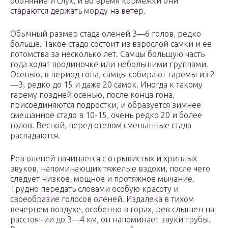
обоняние и слух, и во время кормежки они
стараются держать морду на ветер.
Обычный размер стада оленей 3—6 голов, редко
больше. Такое стадо состоит из взрослой самки и ее
потомства за несколько лет. Самцы большую часть
года ходят поодиночке или небольшими группами.
Осенью, в период гона, самцы собирают гаремы из 2
—3, редко до 15 и даже 20 самок. Иногда к такому
гарему поздней осенью, после конца гона,
присоединяются подростки, и образуется зимнее
смешанное стадо в 10-15, очень редко 20 и более
голов. Весной, перед отелом смешанные стада
распадаются.
Рев оленей начинается с отрывистых и хриплых
звуков, напоминающих тяжелые вздохи, после чего
следует низкое, мощное и протяжное мычание.
Трудно передать словами особую красоту и
своеобразие голосов оленей. Издалека в тихом
вечернем воздухе, особенно в горах, рев слышен на
расстоянии до 3—4 км, он напоминает звуки трубы.