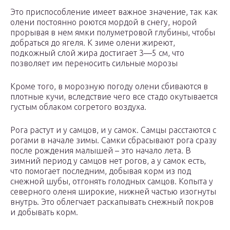
Это приспособление имеет важное значение, так как
олени постоянно роются мордой в снегу, норой
прорывая в нем ямки полуметровой глубины, чтобы
добраться до ягеля. К зиме олени жиреют,
подкожный слой жира достигает 3—5 см, что
позволяет им переносить сильные морозы
Кроме того, в морозную погоду олени сбиваются в
плотные кучи, вследствие чего все стадо окутывается
густым облаком согретого воздуха.
Рога растут и у самцов, и у самок. Самцы расстаются с
рогами в начале зимы. Самки сбрасывают рога сразу
после рождения малышей – это начало лета. В
зимний период у самцов нет рогов, а у самок есть,
что помогает последним, добывая корм из под
снежной шубы, отгонять голодных самцов. Копыта у
северного оленя широкие, нижней частью изогнуты
внутрь. Это облегчает раскапывать снежный покров
и добывать корм.