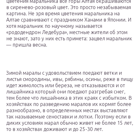
цветения маральника все горы Алтая окрашиваются
в сиренево-розовый цвет. Это просто незабываемая
картина. Не зря время цветения маральника на
Алтае сравнивают с праздником Ханами в Японии. И
хотя маральник по научному называется
«рододендрон Ледебура», местные жители об этом
не знают, зато у них есть примета: зацвел маральник
— пришла весна.
Зимой маралы с удовольствием поедают ветки и
листья смородины, ивы, рябины, осины, реже в пищу
идет жимолость или береза, не отказываются и от
лишайника который они поедают разгребая снег,
тем более что лишайника в этих краях с избытком. В
хозяйствах по разведению маралов их кормят более
разнообразно, в определенных местах выставляют
так называемые сеноставки и лотки. Поэтому если в
диких условиях марал обычно живет не более 15 лет,
то в хозяйствах доживают и до 25-30 лет.