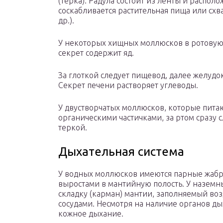
(терка). Радула состоит из ленты и распо
соскабливается растительная пища или схв
др.).
У некоторых хищных моллюсков в ротовую
секрет содержит яд.
За глоткой следует пищевод, далее желудо
Секрет печени растворяет углеводы.
У двустворчатых моллюсков, которые пит
органическими частичками, за ртом сразу сл
теркой.
Дыхательная система
У водных моллюсков имеются парные жабр
выростами в мантийную полость. У наземны
складку (карман) мантии, заполняемый во
сосудами. Несмотря на наличие органов ды
кожное дыхание.