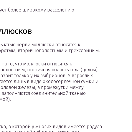
ует более широкому расселению
оллюсков
льчатые черви моллюски относятся к
ротым, вторичнополостным и трехслойным.
 на то, что моллюски относятся к
полостным, вторичная полость тела (целом)
азвит только у их эмбрионов. У взрослых
тается лишь в виде околосердечной сумки и
половой железы, а промежутки между
 заполняются соединительной тканью
мой).
ка, в которой у многих видов имеется радула