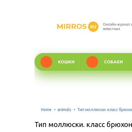
MIRROS
Онлайн-журнал 
RU
животных
КОШКИ
СОБАКИ
Home
animals
Тип моллюски. класс брюхо
Тип моллюски. класс брюхон