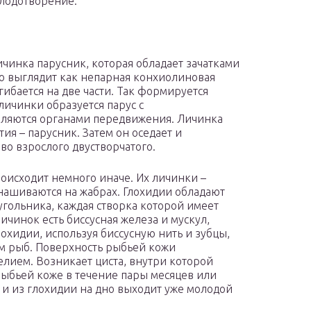
плодотворение.
ичинка парусник, которая обладает зачатками
о выглядит как непарная конхиолиновая
гибается на две части. Так формируется
личинки образуется парус с
ляются органами передвижения. Личинка
ия – парусник. Затем он оседает и
во взрослого двустворчатого.
исходит немного иначе. Их личинки –
ынашиваются на жабрах. Глохидии обладают
угольника, каждая створка которой имеет
ичинок есть биссусная железа и мускул,
хидии, используя биссусную нить и зубцы,
м рыб. Поверхность рыбьей кожи
телием. Возникает циста, внутри которой
рыбьей коже в течение пары месяцев или
я и из глохидии на дно выходит уже молодой