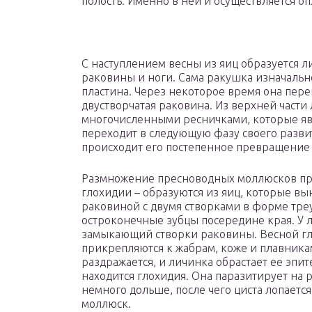
полость. Именно в ней и осуществляется о
С наступлением весны из яиц образуется л
раковины и ноги. Сама ракушка изначальн
пластина. Через некоторое время она пере
двустворчатая раковина. Из верхней части 
многочисленными ресничками, которые яв
переходит в следующую фазу своего развит
происходит его постепенное превращение 
Размножение пресноводных моллюсков про
глохидии – образуются из яиц, которые в
раковиной с двумя створками в форме тре
остроконечные зубцы посередине края. У л
замыкающий створки раковины. Весной гло
прикрепляются к жабрам, коже и плавника
раздражается, и личинка обрастает ее эпи
находится глохидия. Она паразитирует на 
немного дольше, после чего циста лопаетс
моллюск.