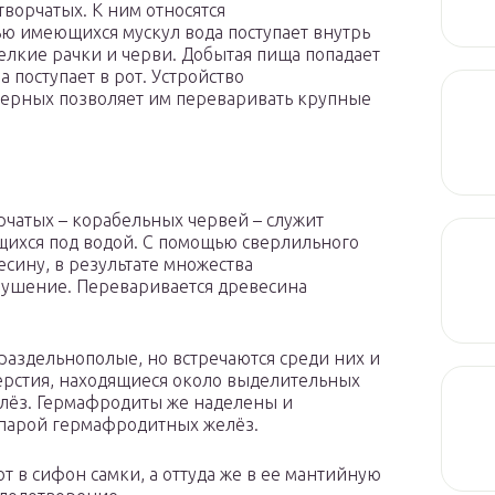
ворчатых. К ним относятся
ю имеющихся мускул вода поступает внутрь
елкие рачки и черви. Добытая пища попадает
 поступает в рот. Устройство
ерных позволяет им переваривать крупные
рчатых – корабельных червей – служит
щихся под водой. С помощью сверлильного
сину, в результате множества
рушение. Переваривается древесина
раздельнополые, но встречаются среди них и
рстия, находящиеся около выделительных
елёз. Гермафродиты же наделены и
 парой гермафродитных желёз.
 в сифон самки, а оттуда же в ее мантийную