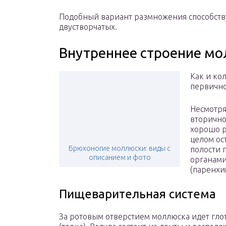
Подобный вариант размножения способств
двустворчатых.
Внутреннее строение м
Как и ко
первично
Несмотря
вторично
хорошо р
целом ос
Брюхоногие моллюски: виды с
полости 
описанием и фото
органами
(паренхи
Пищеварительная система
За ротовым отверстием моллюска идет глот