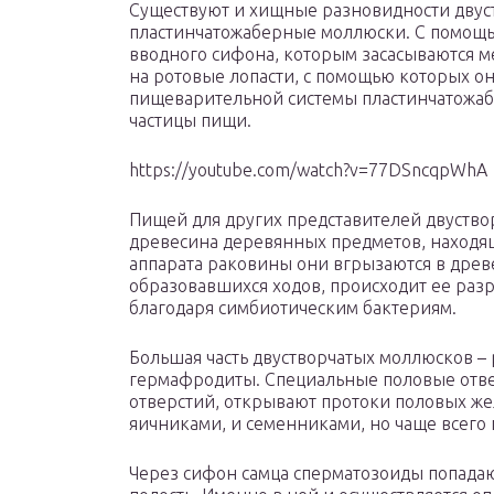
Существуют и хищные разновидности двуст
пластинчатожаберные моллюски. С помощь
вводного сифона, которым засасываются м
на ротовые лопасти, с помощью которых она
пищеварительной системы пластинчатожаб
частицы пищи.
https://youtube.com/watch?v=77DSncqpWhA
Пищей для других представителей двуство
древесина деревянных предметов, находя
аппарата раковины они вгрызаются в древе
образовавшихся ходов, происходит ее раз
благодаря симбиотическим бактериям.
Большая часть двустворчатых моллюсков – 
гермафродиты. Специальные половые отве
отверстий, открывают протоки половых ж
яичниками, и семенниками, но чаще всего
Через сифон самца сперматозоиды попадают