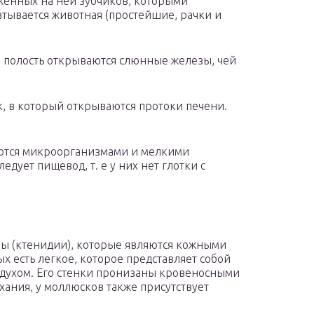
ложенных на ней зубчиков, которыми
атывается животная (простейшие, рачки и
 полость открываются слюнные железы, чей
к, в который открываются протоки печени.
аются микроорганизмами и мелкими
едует пищевод, т. е у них нет глотки с
ы (ктенидии), которые являются кожными
х есть легкое, которое представляет собой
здухом. Его стенки пронизаны кровеносными
хания, у моллюсков также присутствует