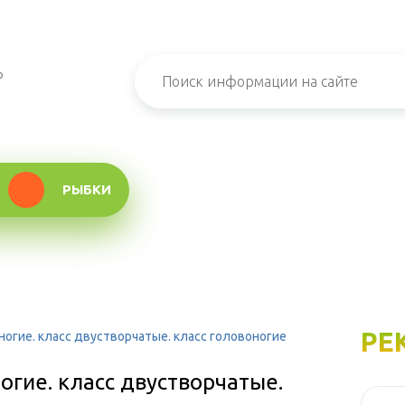
о
РЫБКИ
РЕ
ногие. класс двустворчатые. класс головоногие
огие. класс двустворчатые.