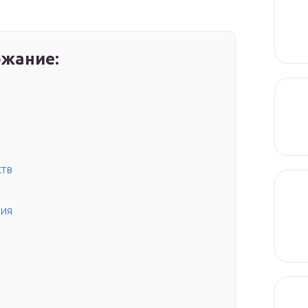
жание:
ств
ния